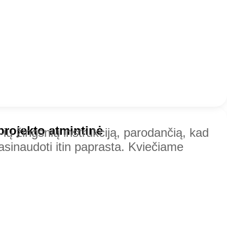
projekto atmintinė
ų žingsnių instrukciją, parodančią, kad
sinaudoti itin paprasta. Kviečiame