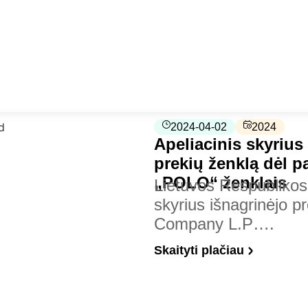
2024-04-02
2024
Apeliacinis skyrius
prekių ženklą dėl 
„POLO“ ženklais
Lietuvos Respublikos 
skyrius išnagrinėjo p
Company L.P….
Skaityti plačiau