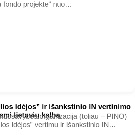
Į) fondo projekte“ nuo…
ios idėjos” ir išankstinio IN vertinimo
ami lietuvių kalba
 nuosavybės organizacija (toliau – PINO)
slios idėjos” vertimu ir išankstinio IN…