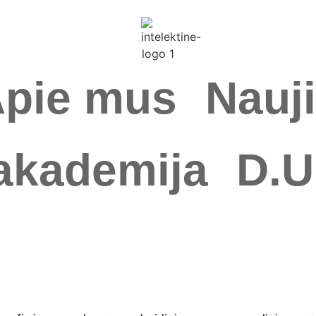
pie mus
Nauj
akademija
D.U