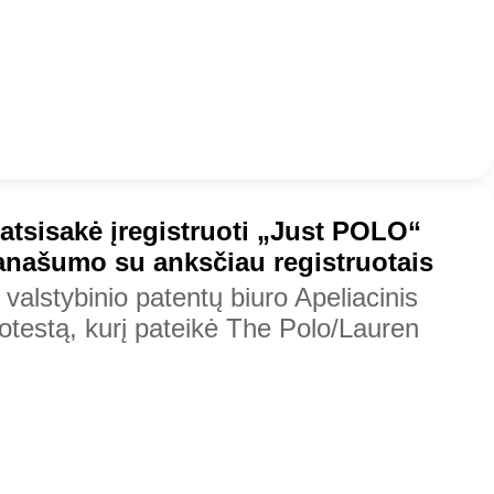
 atsisakė įregistruoti „Just POLO“
panašumo su anksčiau registruotais
valstybinio patentų biuro Apeliacinis
rotestą, kurį pateikė The Polo/Lauren