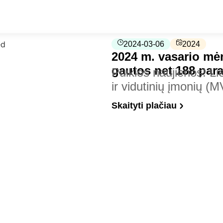
2024-03-06
2024
2024 m. vasario mėn
gautos net 188 par
Puikios naujienos! Li
ir vidutinių įmonių (
Skaityti plačiau