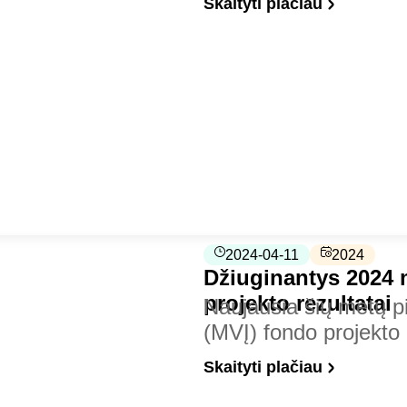
Skaityti plačiau
2024-04-11
2024
Džiuginantys 2024 
projekto rezultatai
Naujausia šių metų pi
(MVĮ) fondo projekto
Skaityti plačiau