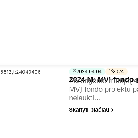
2024-04-04
2024
2024 M. MVĮ fondo 
Parengėme trumpą 4-i
MVĮ fondo projektu pa
nelaukti…
Skaityti plačiau