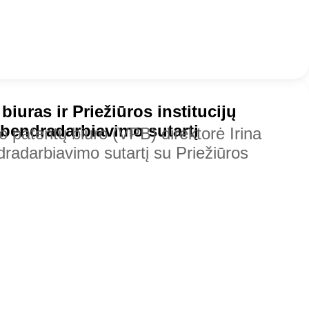
biuras ir Priežiūros institucijų
 bendradarbiavimo sutartį
io patentų biuro (VPB) direktorė Irina
radarbiavimo sutartį su Priežiūros