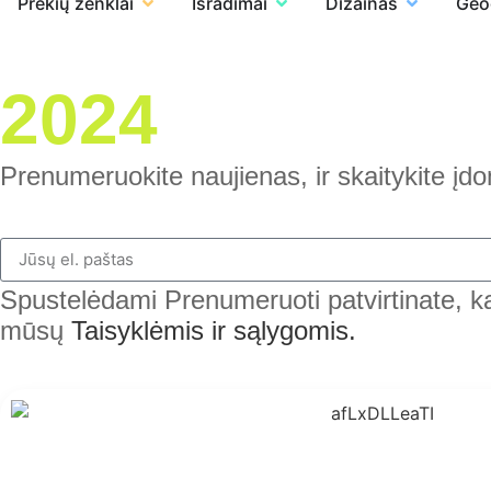
Prekių ženklai
Išradimai
Dizainas
Geo
2024
Prenumeruokite naujienas, ir skaitykite įd
Spustelėdami Prenumeruoti patvirtinate, k
mūsų
Taisyklėmis ir sąlygomis.