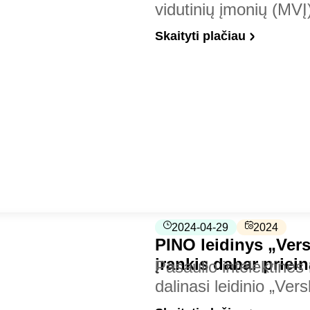
vidutinių įmonių (MV
Skaityti plačiau
2024-04-29
2024
PINO leidinys „Versl
įrankis dabar priein
Pasaulio intelektinės
dalinasi leidinio „Ver