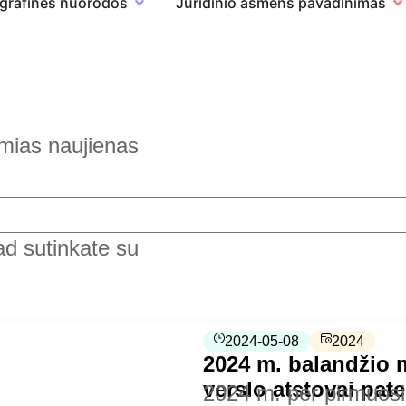
grafinės nuorodos
Juridinio asmens pavadinimas
omias naujienas
ad sutinkate su
2024-05-08
2024
2024 m. balandžio 
verslo atstovai pat
2024 m. per pirmuosi