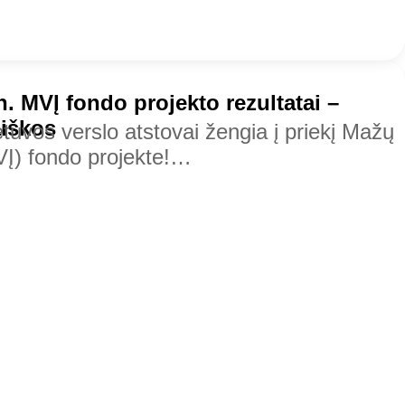
. MVĮ fondo projekto rezultatai –
aiškos
etuvos verslo atstovai žengia į priekį Mažų
MVĮ) fondo projekte!…