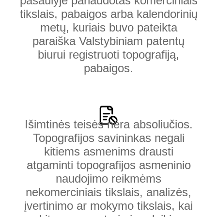
pasaulyje panaudotas komerciniais
tikslais, pabaigos arba kalendorinių
metų, kuriais buvo pateikta
paraiška Valstybiniam patentų
biurui registruoti topografiją,
pabaigos.
Išimtinės teisės nėra absoliučios.
Topografijos savininkas negali
kitiems asmenims drausti
atgaminti topografijos asmeninio
naudojimo reikmėms
nekomerciniais tikslais, analizės,
įvertinimo ar mokymo tikslais, kai