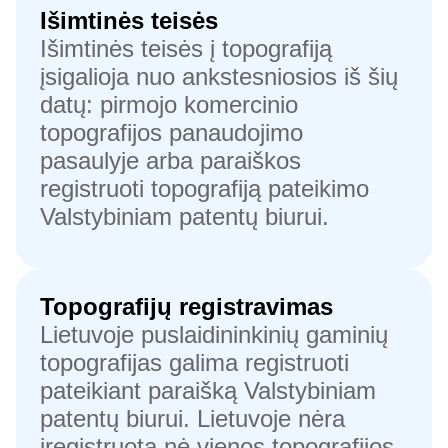
Išimtinės teisės
Išimtinės teisės į topografiją
įsigalioja nuo ankstesniosios iš šių
datų: pirmojo komercinio
topografijos panaudojimo
pasaulyje arba paraiškos
registruoti topografiją pateikimo
Valstybiniam patentų biurui.
Topografijų registravimas
Lietuvoje puslaidininkinių gaminių
topografijas galima registruoti
pateikiant paraišką Valstybiniam
patentų biurui. Lietuvoje nėra
įregistruota nė vienos topografijos,