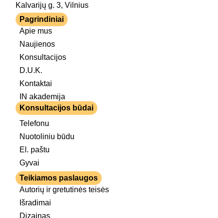
Kalvarijų g. 3, Vilnius
Pagrindiniai
Apie mus
Naujienos
Konsultacijos
D.U.K.
Kontaktai
IN akademija
Konsultacijos būdai
Telefonu
Nuotoliniu būdu
El. paštu
Gyvai
Teikiamos paslaugos
Autorių ir gretutinės teisės
Išradimai
Dizainas