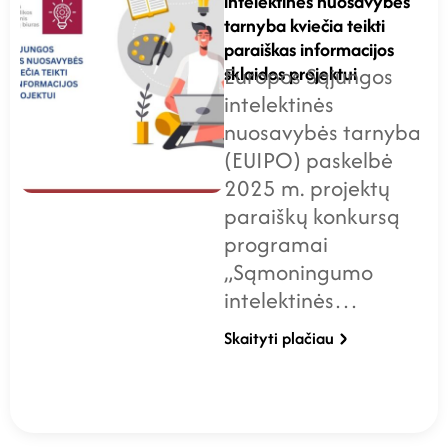
intelektinės nuosavybės
tarnyba kviečia teikti
paraiškas informacijos
sklaidos projektui
Europos Sąjungos
intelektinės
nuosavybės tarnyba
(EUIPO) paskelbė
2025 m. projektų
paraiškų konkursą
programai
„Sąmoningumo
intelektinės…
Skaityti plačiau