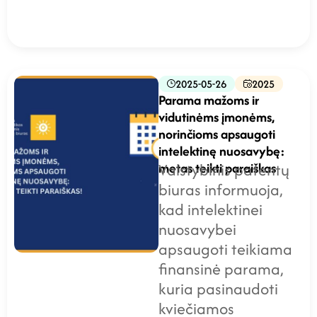
2025-05-26
2025
Parama mažoms ir
vidutinėms įmonėms,
norinčioms apsaugoti
intelektinę nuosavybę:
metas teikti paraiškas
Valstybinis patentų
biuras informuoja,
kad intelektinei
nuosavybei
apsaugoti teikiama
finansinė parama,
kuria pasinaudoti
kviečiamos