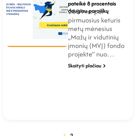
pateikė 8 procentais
daugiau paraiškų
2024 m. per
pirmuosius keturis
metų mėnesius
„Mažų ir vidutinių
įmonių (MVĮ) fondo
projekte“ nuo…
Skaityti plačiau
1
2