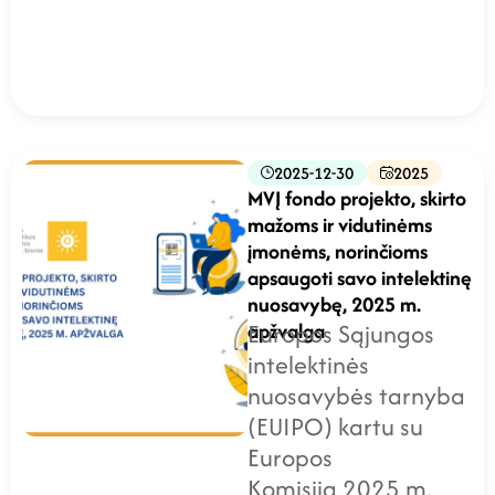
2025-12-30
2025
MVĮ fondo projekto, skirto
mažoms ir vidutinėms
įmonėms, norinčioms
apsaugoti savo intelektinę
nuosavybę, 2025 m.
apžvalga
Europos Sąjungos
intelektinės
nuosavybės tarnyba
(EUIPO) kartu su
Europos
Komisija 2025 m.