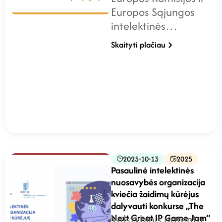
Europos Sąjungos
intelektinės…
Skaityti plačiau
2025-10-13
2025
Pasaulinė intelektinės
nuosavybės organizacija
kviečia žaidimų kūrėjus
dalyvauti konkurse „The
Next Great IP Game Jam“
Valstybinis patentų