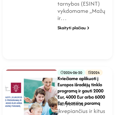
tarnybos (ESINT)
vykdomame „Mažų
ir…
Skaityti plačiau
2024-06-20
2024
Kviečiame aplikuoti į
Europos išradėjų tinklo
programą ir gauti 2000
Eur, 4000 Eur arba 6000
Eur finansinę paramą
Kūrybiškus,
įkvepiančius ir kitus