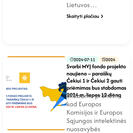
Lietuvos…
Skaityti plačiau
2024-07-11
2024
Svarbi MVĮ fondo projekto
naujiena – paraiškų
Čekiui 1 ir Čekiui 2 gauti
priėmimas bus stabdomas
2024 m. liepos 12 dieną
Skubame pranešti,
kad Europos
Komisijos ir Europos
Sąjungos intelektinės
nuosavybės