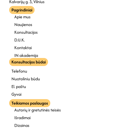
Kalvarijų g. 3, Vilnius
Pagrindiniai
Apie mus
Naujienos
Konsultacijos
D.U.K.
Kontaktai
IN akademija
Konsultacijos būdai
Telefonu
Nuotoliniu būdu
El. paštu
Gyvai
Teikiamos paslaugos
Autorių ir gretutinės teisės
Išradimai
Dizainas