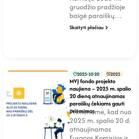
gruodžio pradžioje
baigė paraiškų…
Skaityti plačiau
2025-10-20
2025
MVĮ fondo projekto
naujiena – 2025 m. spalio
20 dieną atnaujinamas
paraiškų čekiams gauti
priėmimas
Primename, kad nuo
2025 m. spalio 20 d.
atnaujinamas
Europos Komisijos ir