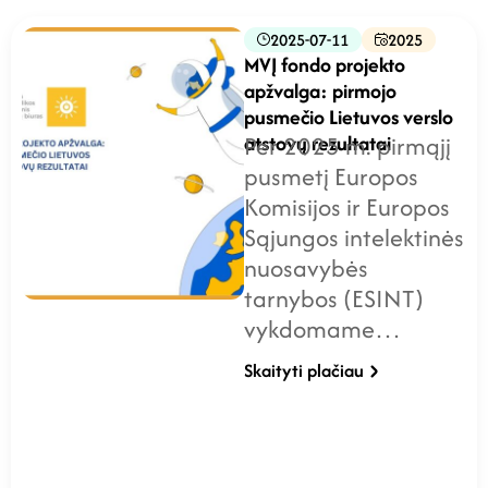
2025-07-11
2025
MVĮ fondo projekto
apžvalga: pirmojo
pusmečio Lietuvos verslo
atstovų rezultatai
Per 2025 m. pirmąjį
pusmetį Europos
Komisijos ir Europos
Sąjungos intelektinės
nuosavybės
tarnybos (ESINT)
vykdomame…
Skaityti plačiau