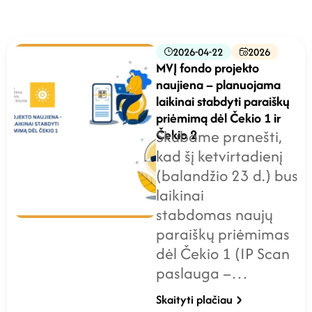
2026-04-22
2026
MVĮ fondo projekto
naujiena – planuojama
laikinai stabdyti paraiškų
priėmimą dėl Čekio 1 ir
Čekio 2
Skubame pranešti,
kad šį ketvirtadienį
(balandžio 23 d.) bus
laikinai
stabdomas naujų
paraiškų priėmimas
dėl Čekio 1 (IP Scan
paslauga –…
Skaityti plačiau