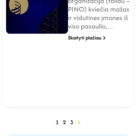
organizacija (toliau –
PINO) kviečia mažas
ir vidutines įmones iš
viso pasaulio,…
Skaityti plačiau
1
2
3
4