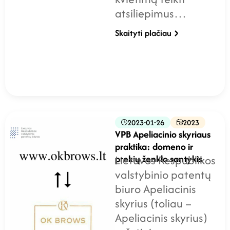
atsiliepimus…
Skaityti plačiau
2023-01-26
2023
VPB Apeliacinio skyriaus
praktika: domeno ir
prekių ženklo santykis
Lietuvos Respublikos
valstybinio patentų
biuro Apeliacinis
skyrius (toliau –
Apeliacinis skyrius)