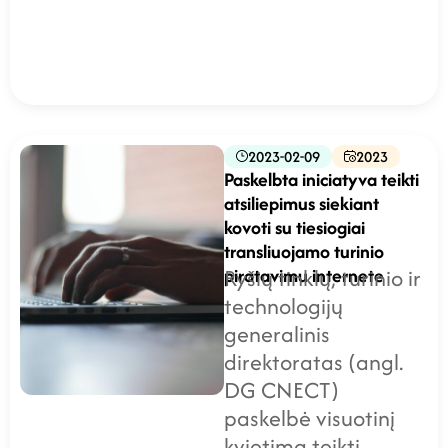
2023-02-09
2023
Paskelbta iniciatyva teikti
atsiliepimus siekiant
kovoti su tiesiogiai
transliuojamo turinio
piratavimu internete
Ryšių tinklų, turinio ir
technologijų
generalinis
direktoratas (angl.
DG CNECT)
paskelbė visuotinį
kvietimą teikti