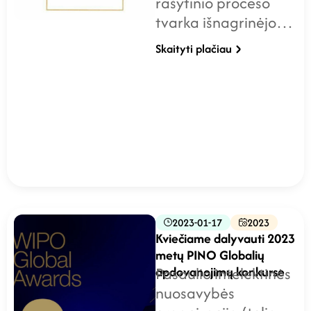
rašytinio proceso
tvarka išnagrinėjo…
Skaityti plačiau
2023-01-17
2023
Kviečiame dalyvauti 2023
metų PINO Globalių
apdovanojimų konkurse
Pasaulio intelektinės
nuosavybės