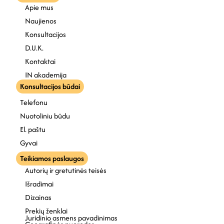
Apie mus
Naujienos
Konsultacijos
D.U.K.
Kontaktai
IN akademija
Konsultacijos būdai
Telefonu
Nuotoliniu būdu
El. paštu
Gyvai
Teikiamos paslaugos
Autorių ir gretutinės teisės
Išradimai
Dizainas
Prekių ženklai
Juridinio asmens pavadinimas