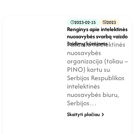
2023-02-15
2023
Renginys apie intelektinės
nuosavybės svarbą vaizdo
žaidimų kūrėjams
Pasaulio intelektinės
nuosavybės
organizacija (toliau –
PINO) kartu su
Serbijos Respublikos
intelektinės
nuosavybės biuru,
Serbijos…
Skaityti plačiau