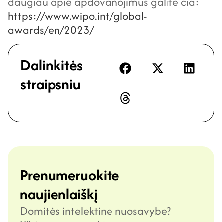
daugiau apie apdovanojimus galite čia:
https://www.wipo.int/global-
awards/en/2023/
Dalinkitės
straipsniu
Prenumeruokite
naujienlaiškį
Domitės intelektine nuosavybe?