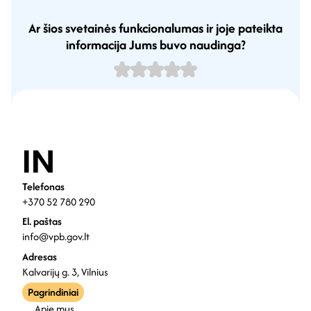
Ar šios svetainės funkcionalumas ir joje pateikta
informacija Jums buvo naudinga?
Telefonas
+370 52 780 290
El. paštas
info@vpb.gov.lt
Adresas
Kalvarijų g. 3, Vilnius
Pagrindiniai
Apie mus