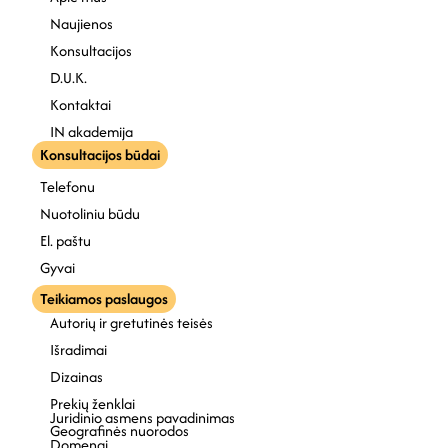
Naujienos
Konsultacijos
D.U.K.
Kontaktai
IN akademija
Konsultacijos būdai
Telefonu
Nuotoliniu būdu
El. paštu
Gyvai
Teikiamos paslaugos
Autorių ir gretutinės teisės
Išradimai
Dizainas
Prekių ženklai
Juridinio asmens pavadinimas
Geografinės nuorodos
Domenai