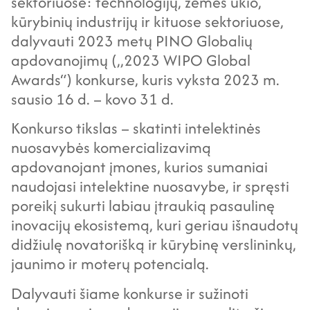
sektoriuose: technologijų, žemės ūkio,
kūrybinių industrijų ir kituose sektoriuose,
dalyvauti 2023 metų PINO Globalių
apdovanojimų (,,2023 WIPO Global
Awards“) konkurse, kuris vyksta 2023 m.
sausio 16 d. – kovo 31 d.
Konkurso tikslas – skatinti intelektinės
nuosavybės komercializavimą
apdovanojant įmones, kurios sumaniai
naudojasi intelektine nuosavybe, ir spręsti
poreikį sukurti labiau įtraukią pasaulinę
inovacijų ekosistemą, kuri geriau išnaudotų
didžiulę novatorišką ir kūrybinę verslininkų,
jaunimo ir moterų potencialą.
Dalyvauti šiame konkurse ir sužinoti