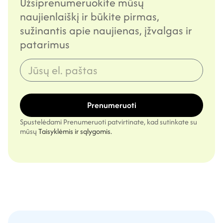
Užsiprenumeruokite mūsų
naujienlaiškį ir būkite pirmas,
sužinantis apie naujienas, įžvalgas ir
patarimus
Prenumeruoti
Spustelėdami Prenumeruoti patvirtinate, kad sutinkate su
mūsų
Taisyklėmis ir sąlygomis.