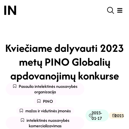
Kviečiame dalyvauti 2023
metų PINO Globalių
apdovanojimų konkurse
Pasaulio intelektinės nuosavybės
organizacija
PINO
mažos ir vidutinės įmonės
2023-
2023
01-17
intelektinės nuosavybės
komercializavimas