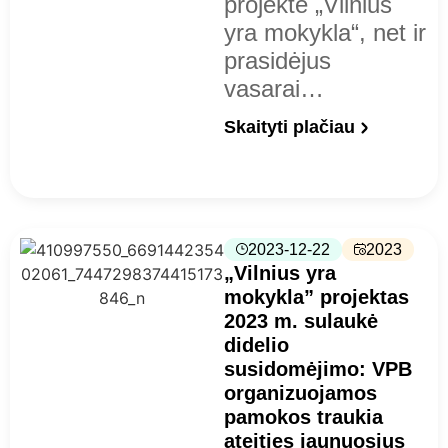
projekte „Vilnius
yra mokykla“, net ir
prasidėjus
vasarai…
Skaityti plačiau
2023-12-22
2023
„Vilnius yra
mokykla” projektas
2023 m. sulaukė
didelio
susidomėjimo: VPB
organizuojamos
pamokos traukia
ateities jaunuosius