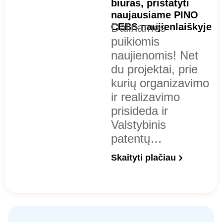
biuras, pristatyti
naujausiame PINO
Dalinamės
CEBS naujienlaiškyje
puikiomis
naujienomis! Net
du projektai, prie
kurių organizavimo
ir realizavimo
prisideda ir
Valstybinis
patentų…
Skaityti plačiau