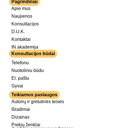
Pagrindiniai
Apie mus
Naujienos
Konsultacijos
D.U.K.
Kontaktai
IN akademija
Konsultacijos būdai
Telefonu
Nuotoliniu būdu
El. paštu
Gyvai
Teikiamos paslaugos
Autorių ir gretutinės teisės
Išradimai
Dizainas
Prekių ženklai