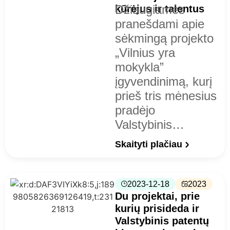
Džiaugiamės
kūrėjus ir talentus
pranešdami apie
sėkmingą projekto
„Vilnius yra
mokykla”
įgyvendinimą, kurį
prieš tris mėnesius
pradėjo
Valstybinis…
Skaityti plačiau
2023-12-18
2023
Du projektai, prie
kurių prisideda ir
Valstybinis patentų