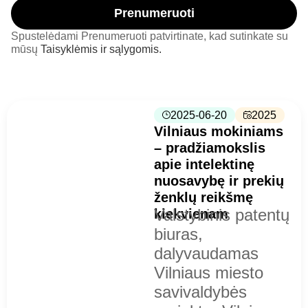
Prenumeruoti
Spustelėdami Prenumeruoti patvirtinate, kad sutinkate su
mūsų
Taisyklėmis ir sąlygomis.
2025-06-20
2025
Vilniaus mokiniams
– pradžiamokslis
apie intelektinę
nuosavybę ir prekių
ženklų reikšmę
Valstybinis patentų
kiekvienam
biuras,
dalyvaudamas
Vilniaus miesto
savivaldybės