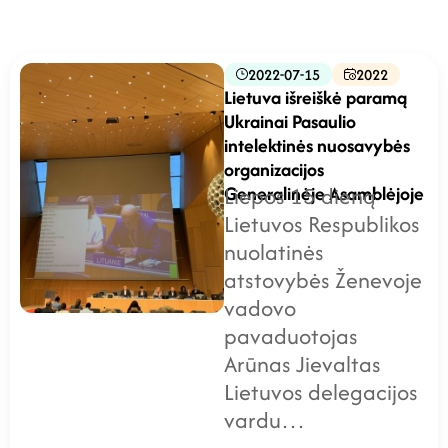
2022-07-15
2022
Lietuva išreiškė paramą
Ukrainai Pasaulio
intelektinės nuosavybės
organizacijos
Generalinėje Asamblėjoje
Liepos 15 dieną
Lietuvos Respublikos
nuolatinės
atstovybės Ženevoje
vadovo
pavaduotojas
Arūnas Jievaltas
Lietuvos delegacijos
vardu…