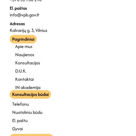
El. paštas
info@vpb.gov.lt
Adresas
Kalvarijų g. 3, Vilnius
Pagrindiniai
Apie mus
Naujienos
Konsultacijos
D.U.K.
Kontaktai
IN akademija
Konsultacijos būdai
Telefonu
Nuotoliniu būdu
El. paštu
Gyvai