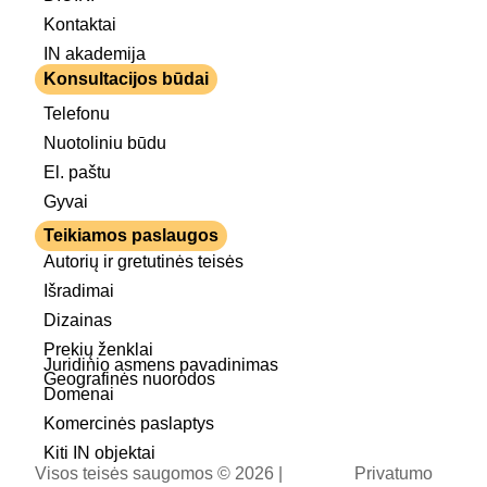
Kontaktai
IN akademija
Konsultacijos būdai
Telefonu
Nuotoliniu būdu
El. paštu
Gyvai
Teikiamos paslaugos
Autorių ir gretutinės teisės
Išradimai
Dizainas
Prekių ženklai
Juridinio asmens pavadinimas
Geografinės nuorodos
Domenai
Komercinės paslaptys
Kiti IN objektai
Visos teisės saugomos © 2026 |
Privatumo