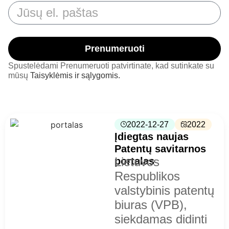
Prenumeruoti
Spustelėdami Prenumeruoti patvirtinate, kad sutinkate su
mūsų
Taisyklėmis ir sąlygomis.
2022-12-27
2022
Įdiegtas naujas
Patentų savitarnos
Lietuvos
portalas
Respublikos
valstybinis patentų
biuras (VPB),
siekdamas didinti