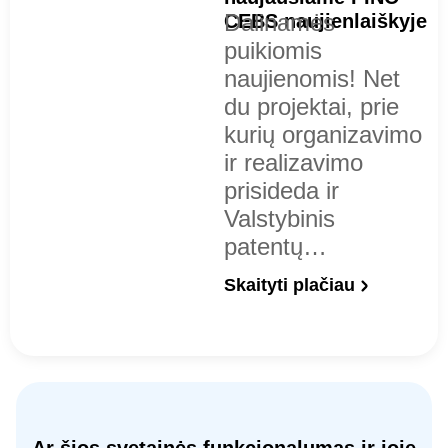
Dalinamės
CEBS naujienlaiškyje
puikiomis
naujienomis! Net
du projektai, prie
kurių organizavimo
ir realizavimo
prisideda ir
Valstybinis
patentų…
Skaityti plačiau
Ar šios svetainės funkcionalumas ir joje