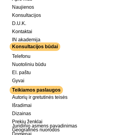
Naujienos
Konsultacijos
D.U.K.
Kontaktai
IN akademija
Konsultacijos būdai
Telefonu
Nuotoliniu būdu
El. paštu
Gyvai
Teikiamos paslaugos
Autorių ir gretutinės teisės
Išradimai
Dizainas
Prekių ženklai
Juridinio asmens pavadinimas
Geografinės nuorodos
Domenai