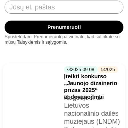
Prenumeruoti
Spustelėdami Prenumeruoti patvirtinate, kad sutinkate su
mūsų
Taisyklėmis ir sąlygomis.
2025-09-08
2025
Įteikti konkurso
„Jaunojo dizainerio
prizas 2025“
Rugsėjo 4 d.
apdovanojimai
Lietuvos
nacionalinio dailės
muziejaus (LNDM)