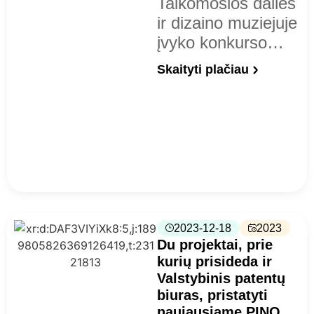
Taikomosios dailės
ir dizaino muziejuje
įvyko konkurso…
Skaityti plačiau
2023-12-18
2023
Du projektai, prie
kurių prisideda ir
Valstybinis patentų
biuras, pristatyti
naujausiame PINO