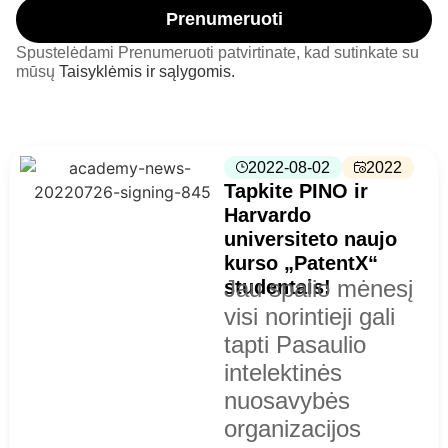
Prenumeruoti
Spustelėdami Prenumeruoti patvirtinate, kad sutinkate su
mūsų
Taisyklėmis ir sąlygomis.
2022-08-02
2022
Tapkite PINO ir
Harvardo
universiteto naujo
kurso „PatentX“
Jau spalio mėnesį
studentais!
visi norintieji gali
tapti Pasaulio
intelektinės
nuosavybės
organizacijos