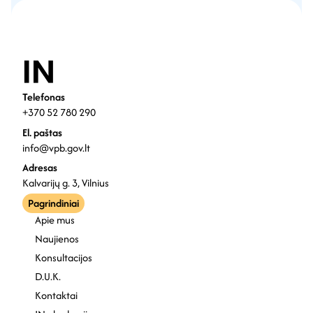
Telefonas
+370 52 780 290
El. paštas
info@vpb.gov.lt
Adresas
Kalvarijų g. 3, Vilnius
Pagrindiniai
Apie mus
Naujienos
Konsultacijos
D.U.K.
Kontaktai