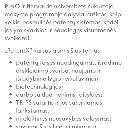
PINO ir Harvardo universiteto sukurtoje
mokymo programoje dalyviai sužinos, kaip
veikia pasaulinės patentų sistemos, kodėl
jos yra svarbios ir naudingos visuomenės
sveikatai.
„PatentX“ kursas apims šias temas:
patentų teisės naudingumas, išradimo
atskleidimo svarba, naujumo ir
išradybinio lygio reikalavimai;
biotechnologijos;
darbo su duomenimis taisyklės;
TRIPS sutartis ir jos suteikiamas
lankstumas;
intelektinės nuosavybės valdymas;
savanoriškas licencijavimas ir