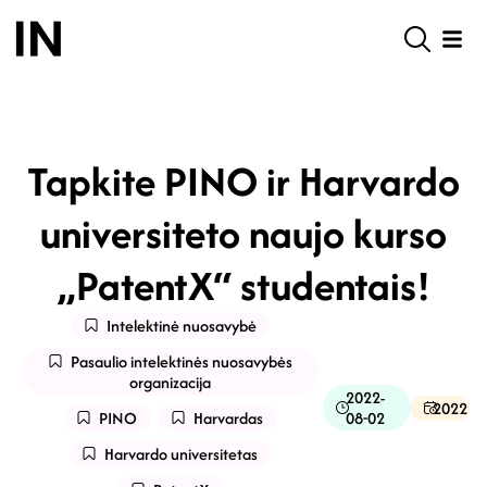
Tapkite PINO ir Harvardo
universiteto naujo kurso
„PatentX“ studentais!
Intelektinė nuosavybė
Pasaulio intelektinės nuosavybės
organizacija
2022-
2022
PINO
Harvardas
08-02
Harvardo universitetas