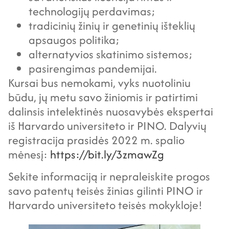
technologijų perdavimas;
tradicinių žinių ir genetinių išteklių
apsaugos politika;
alternatyvios skatinimo sistemos;
pasirengimas pandemijai.
Kursai bus nemokami, vyks nuotoliniu
būdu, jų metu savo žiniomis ir patirtimi
dalinsis intelektinės nuosavybės ekspertai
iš Harvardo universiteto ir PINO. Dalyvių
registracija prasidės 2022 m. spalio
mėnesį:
https://bit.ly/3zmawZg
Sekite informaciją ir nepraleiskite progos
savo patentų teisės žinias gilinti PINO ir
Harvardo universiteto teisės mokykloje!