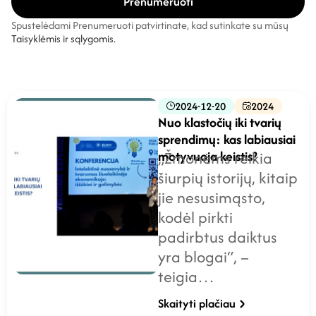
Prenumeruoti
Spustelėdami Prenumeruoti patvirtinate, kad sutinkate su mūsų
Taisyklėmis ir sąlygomis.
2024-12-20
2024
Nuo klastočių iki tvarių
sprendimų: kas labiausiai
motyvuoja keistis?
„Žmonėms reikia
šiurpių istorijų, kitaip
jie nesusimąsto,
kodėl pirkti
padirbtus daiktus
yra blogai“, –
teigia…
Skaityti plačiau