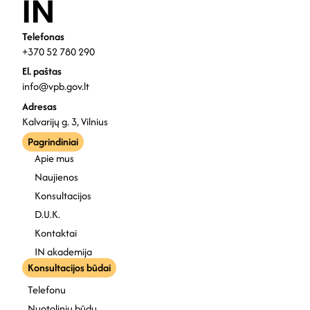
Telefonas
+370 52 780 290
El. paštas
info@vpb.gov.lt
Adresas
Kalvarijų g. 3, Vilnius
Pagrindiniai
Apie mus
Naujienos
Konsultacijos
D.U.K.
Kontaktai
IN akademija
Konsultacijos būdai
Telefonu
Nuotoliniu būdu