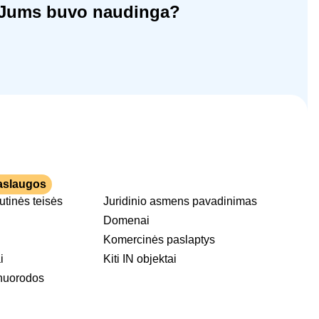
ja Jums buvo naudinga?
aslaugos
tutinės teisės
Juridinio asmens pavadinimas
Domenai
Komercinės paslaptys
i
Kiti IN objektai
nuorodos