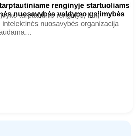
tarptautiniame renginyje startuoliams
ktinės nuosavybės valdymo galimybės
 įvyko tarptautinis renginys, kurį
 intelektinės nuosavybės organizacija
biaudama…