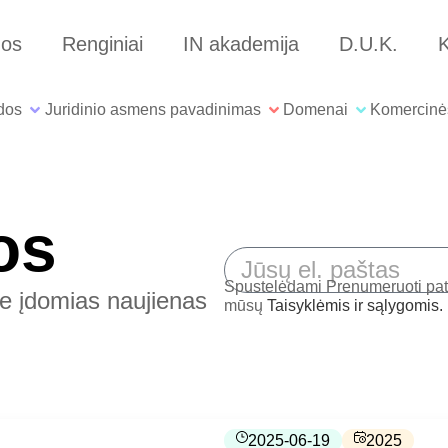
nos
Renginiai
IN akademija
D.U.K.
K
dos
Juridinio asmens pavadinimas
Domenai
Komercinė
os
Spustelėdami Prenumeruoti patv
te įdomias naujienas
mūsų
Taisyklėmis ir sąlygomis.
2025-06-19
2025