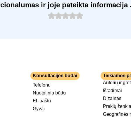
kcionalumas ir joje pateikta informaci
Konsultacijos būdai
Teikiamos p
Autorių ir gre
Telefonu
Išradimai
Nuotoliniu būdu
Dizainas
El. paštu
Prekių ženkla
Gyvai
Geografinės 