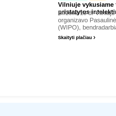
Vilniuje vykusiame 
pristatytos intele
Birželio 18 d. Vilniuje
organizavo Pasaulinė
(WIPO), bendradar
Skaityti plačiau