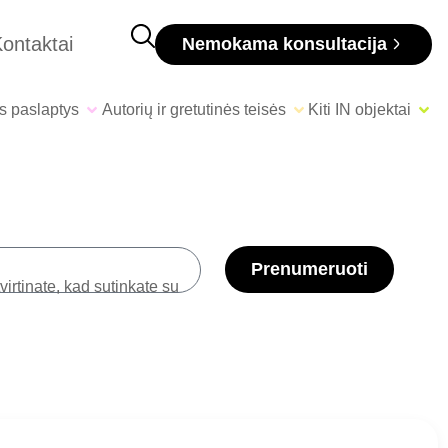
ontaktai
Nemokama konsultacija
s paslaptys
Autorių ir gretutinės teisės
Kiti IN objektai
Prenumeruoti
irtinate, kad sutinkate su