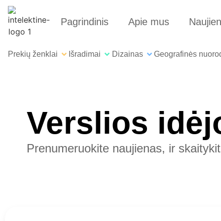
Pagrindinis
Apie mus
Naujie
Prekių ženklai
Išradimai
Dizainas
Geografinės nuoro
Verslios idėj
Prenumeruokite naujienas, ir skaityki