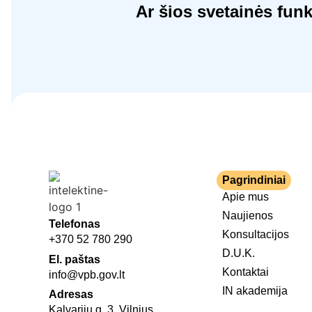
Ar šios svetainės fun
Pagrindiniai
Apie mus
Naujienos
Telefonas
Konsultacijos
+370 52 780 290
D.U.K.
El. paštas
Kontaktai
info@vpb.gov.lt
IN akademija
Adresas
Kalvarijų g. 3, Vilnius