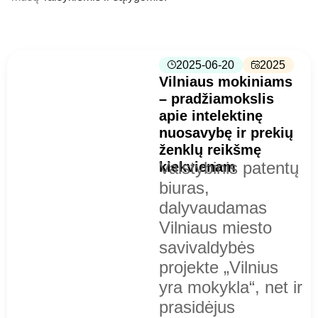
2025-06-20
2025
Vilniaus mokiniams
– pradžiamokslis
apie intelektinę
nuosavybę ir prekių
ženklų reikšmę
Valstybinis patentų
kiekvienam
biuras,
dalyvaudamas
Vilniaus miesto
savivaldybės
projekte „Vilnius
yra mokykla“, net ir
prasidėjus