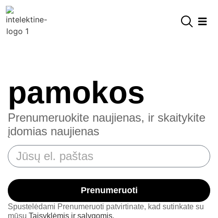
pamokos
Prenumeruokite naujienas, ir skaitykite
įdomias naujienas
Prenumeruoti
Spustelėdami Prenumeruoti patvirtinate, kad sutinkate su
mūsų
Taisyklėmis ir sąlygomis.