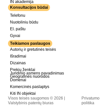
IN akademija
Konsultacijos būdai
Telefonu
Nuotoliniu būdu
El. paštu
Gyvai
Teikiamos paslaugos
Autorių ir gretutinės teisės
Išradimai
Dizainas
Prekių ženklai
Juridinio asmens pavadinimas
Geografinės nuorodos
Domenai
Komercinės paslaptys
Kiti IN objektai
Visos teisės saugomos © 2026 |
Privatumo
Valstybinis patentų biuras
politika