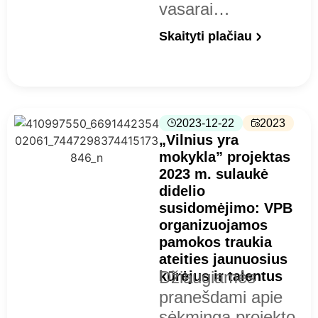
vasarai…
Skaityti plačiau
2023-12-22
2023
„Vilnius yra
mokykla” projektas
2023 m. sulaukė
didelio
susidomėjimo: VPB
organizuojamos
pamokos traukia
ateities jaunuosius
Džiaugiamės
kūrėjus ir talentus
pranešdami apie
sėkmingą projekto