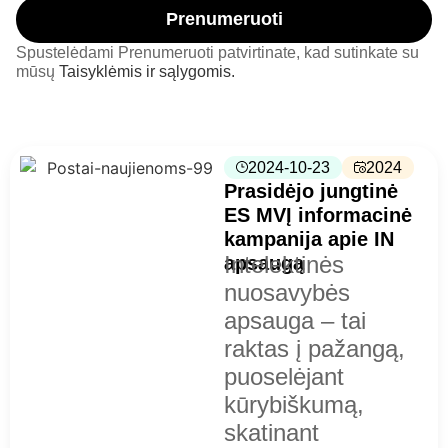
Prenumeruoti
Spustelėdami Prenumeruoti patvirtinate, kad sutinkate su
mūsų
Taisyklėmis ir sąlygomis.
2024-10-23
2024
Prasidėjo jungtinė
ES MVĮ informacinė
kampanija apie IN
Intelektinės
apsaugą
nuosavybės
apsauga – tai
raktas į pažangą,
puoselėjant
kūrybiškumą,
skatinant