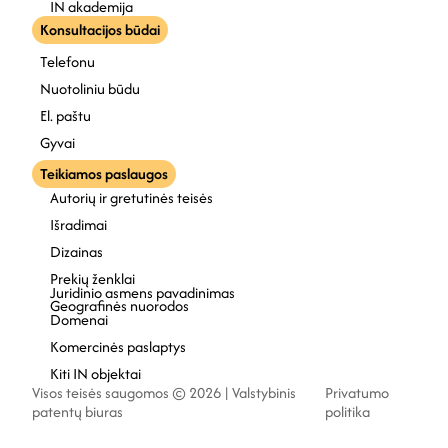
IN akademija
Konsultacijos būdai
Telefonu
Nuotoliniu būdu
El. paštu
Gyvai
Teikiamos paslaugos
Autorių ir gretutinės teisės
Išradimai
Dizainas
Prekių ženklai
Juridinio asmens pavadinimas
Geografinės nuorodos
Domenai
Komercinės paslaptys
Kiti IN objektai
Visos teisės saugomos © 2026 | Valstybinis
Privatumo
patentų biuras
politika