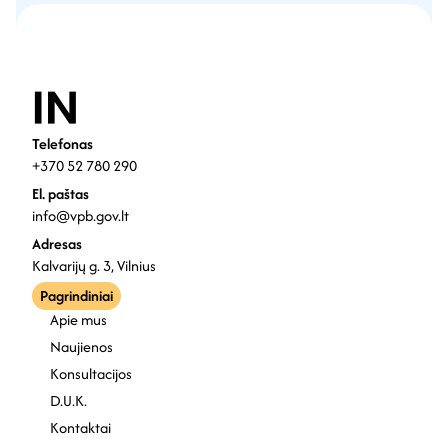
Telefonas
+370 52 780 290
El. paštas
info@vpb.gov.lt
Adresas
Kalvarijų g. 3, Vilnius
Pagrindiniai
Apie mus
Naujienos
Konsultacijos
D.U.K.
Kontaktai