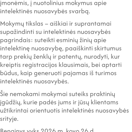
įmonėmis
,
į nuotolinius mokymus apie
intelektinės nuosavybės svarbą.
Mokymų tikslas – aiškiai ir suprantamai
supažindinti su intelektinės nuosavybės
pagrindais: suteikti esminių žinių apie
intelektinę nuosavybę, paaiškinti skirtumus
tarp prekių ženklų ir patentų, nurodyti, kur
kreiptis registracijos klausimais, bei aptarti
būdus, kaip generuoti pajamas iš turimos
intelektinės nuosavybės.
Šie nemokami mokymai suteiks praktinių
įgūdžių, kurie padės jums ir jūsų klientams
užtikrintai orientuotis intelektinės nuosavybės
srityje.
Renginys vyks 2026 m. kovo 26 d.