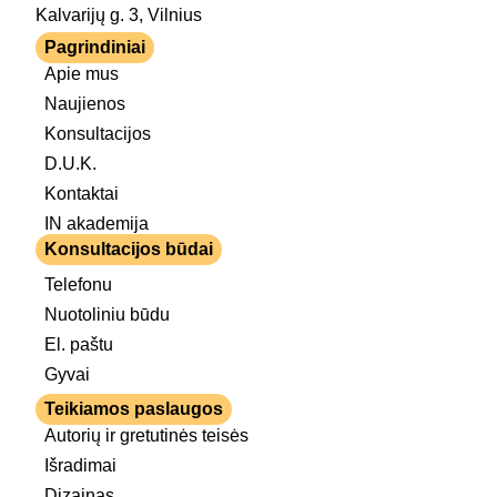
Kalvarijų g. 3, Vilnius
Pagrindiniai
Apie mus
Naujienos
Konsultacijos
D.U.K.
Kontaktai
IN akademija
Konsultacijos būdai
Telefonu
Nuotoliniu būdu
El. paštu
Gyvai
Teikiamos paslaugos
Autorių ir gretutinės teisės
Išradimai
Dizainas