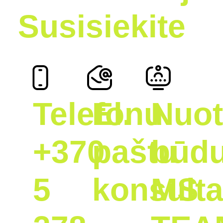
Susisiekite
Telefonu
El.
Nuot
+370
paštu
būd
5
konsulta
MS