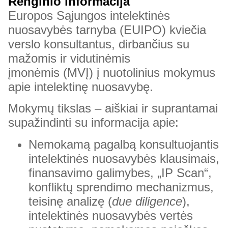
Renginio informacija
Europos Sąjungos intelektinės
nuosavybės tarnyba (EUIPO) kviečia
verslo konsultantus, dirbančius su
mažomis ir vidutinėmis
įmonėmis (MVĮ) į nuotolinius mokymus
apie intelektinę nuosavybę.
Mokymų tikslas – aiškiai ir suprantamai
supažindinti su informacija apie:
Nemokamą pagalbą konsultuojantis
intelektinės nuosavybės klausimais,
finansavimo galimybes, „IP Scan“,
konfliktų sprendimo mechanizmus,
teisinę analizę (
due diligence
),
intelektinės nuosavybės vertės