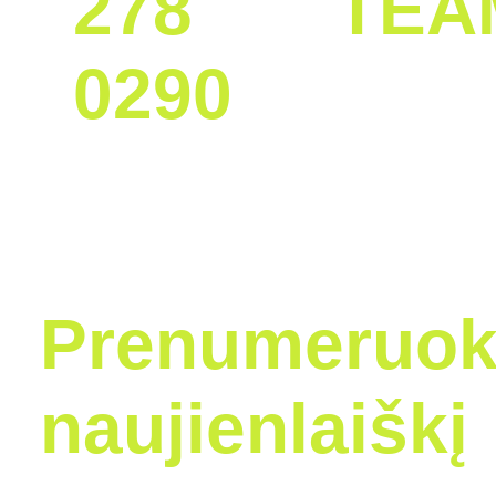
278
TEA
0290
Prenumeruok
naujienlaiškį