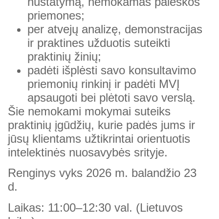
nustatymą, nemokamas paieškos
priemones;
per atvejų analizę, demonstracijas
ir praktines užduotis suteikti
praktinių žinių;
padėti išplėsti savo konsultavimo
priemonių rinkinį ir padėti MVĮ
apsaugoti bei plėtoti savo verslą.
Šie nemokami mokymai suteiks
praktinių įgūdžių, kurie padės jums ir
jūsų klientams užtikrintai orientuotis
intelektinės nuosavybės srityje.
Renginys vyks 2026 m.
balandžio 23
d.
Laikas: 11:00–12:30 val. (Lietuvos