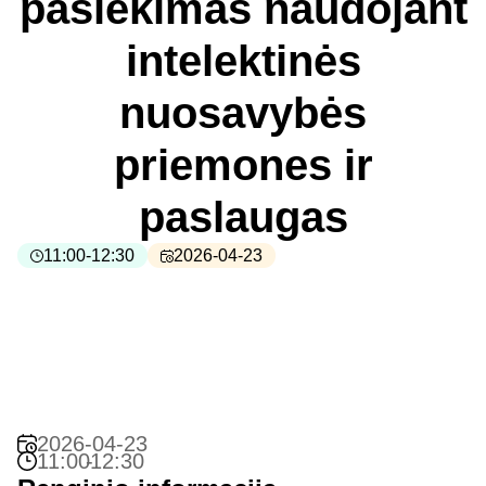
pasiekimas naudojant
intelektinės
nuosavybės
priemones ir
paslaugas
11:00
-
12:30
2026-04-23
2026-04-23
11:00
-
12:30