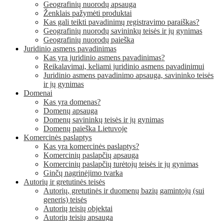
Geografinių nuorodų apsauga
Ženklais pažymėti produktai
Kas gali teikti pavadinimų registravimo paraiškas?
Geografinių nuorodų savininkų teisės ir jų gynimas
Geografinių nuorodų paieška
Juridinio asmens pavadinimas
Kas yra juridinio asmens pavadinimas?
Reikalavimai, keliami juridinio asmens pavadinimui
Juridinio asmens pavadinimo apsauga, savininko teisės
ir jų gynimas
Domenai
Kas yra domenas?
Domenų apsauga
Domenų savininkų teisės ir jų gynimas
Domenų paieška Lietuvoje
Komercinės paslaptys
Kas yra komercinės paslaptys?
Komercinių paslapčių apsauga
Komercinių paslapčių turėtojų teisės ir jų gynimas
Ginčų nagrinėjimo tvarka
Autorių ir gretutinės teisės
Autorių, gretutinės ir duomenų bazių gamintojų (sui
generis) teisės
Autorių teisių objektai
Autorių teisių apsauga