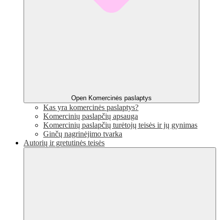
Open Komercinės paslaptys
Kas yra komercinės paslaptys?
Komercinių paslapčių apsauga
Komercinių paslapčių turėtojų teisės ir jų gynimas
Ginčų nagrinėjimo tvarka
Autorių ir gretutinės teisės