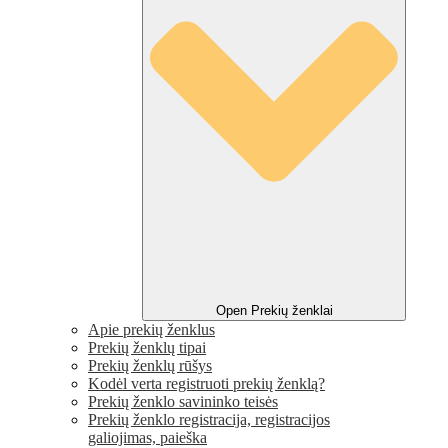
Open Prekių ženklai
Apie prekių ženklus
Prekių ženklų tipai
Prekių ženklų rūšys
Kodėl verta registruoti prekių ženklą?
Prekių ženklo savininko teisės
Prekių ženklo registracija, registracijos
galiojimas, paieška