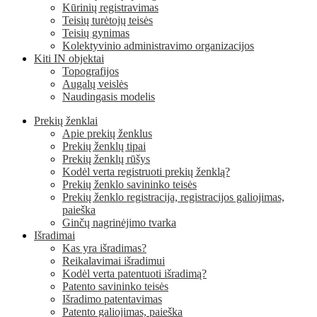
Kūrinių registravimas
Teisių turėtojų teisės
Teisių gynimas
Kolektyvinio administravimo organizacijos
Kiti IN objektai
Topografijos
Augalų veislės
Naudingasis modelis
Prekių ženklai
Apie prekių ženklus
Prekių ženklų tipai
Prekių ženklų rūšys
Kodėl verta registruoti prekių ženklą?
Prekių ženklo savininko teisės
Prekių ženklo registracija, registracijos galiojimas,
paieška
Ginčų nagrinėjimo tvarka
Išradimai
Kas yra išradimas?
Reikalavimai išradimui
Kodėl verta patentuoti išradimą?
Patento savininko teisės
Išradimo patentavimas
Patento galiojimas, paieška