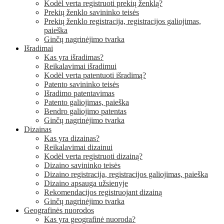
Kodėl verta registruoti prekių ženklą?
Prekių ženklo savininko teisės
Prekių ženklo registracija, registracijos galiojimas,
paieška
Ginčų nagrinėjimo tvarka
Išradimai
Kas yra išradimas?
Reikalavimai išradimui
Kodėl verta patentuoti išradimą?
Patento savininko teisės
Išradimo patentavimas
Patento galiojimas, paieška
Bendro galiojimo patentas
Ginčų nagrinėjimo tvarka
Dizainas
Kas yra dizainas?
Reikalavimai dizainui
Kodėl verta registruoti dizainą?
Dizaino savininko teisės
Dizaino registracija, registracijos galiojimas, paieška
Dizaino apsauga užsienyje
Rekomendacijos registruojant dizainą
Ginčų nagrinėjimo tvarka
Geografinės nuorodos
Kas yra geografinė nuoroda?