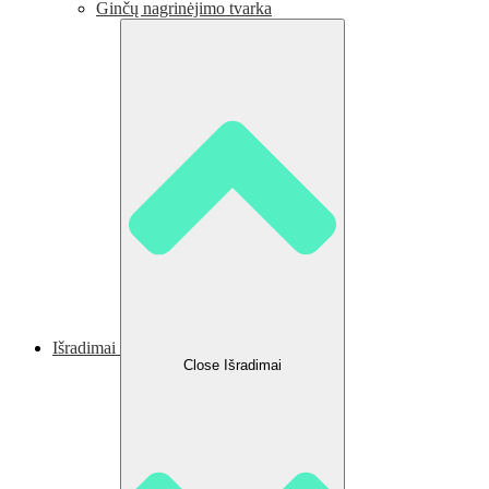
Ginčų nagrinėjimo tvarka
Išradimai
Close Išradimai