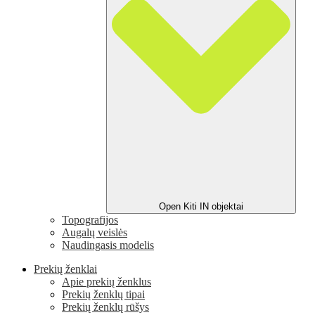
Open Kiti IN objektai
Topografijos
Augalų veislės
Naudingasis modelis
Prekių ženklai
Apie prekių ženklus
Prekių ženklų tipai
Prekių ženklų rūšys