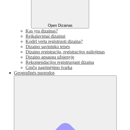
Open Dizainas
Kas yra dizainas?
Reikalavimai dizainui
Kodėl verta registruoti dizainą?
Dizaino savininko teisės
Dizaino registracija, registracijos galiojimas
Dizaino apsauga užsienyje
Rekomendacijos registruojant dizainą
Ginčų nagrinėjimo tvarka
Geografinės nuorodos