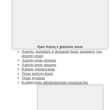
Open Autorių ir gretutinės teisės
Autorių, gretutinės ir duomenų bazių gamintojų (sui
generis) teisės
Autorių teisių objektai
Autorių teisių apsauga
Kūrinių registravimas
Teisių turėtojų teisės
Teisių gynimas
Kolektyvinio administravimo organizacijos