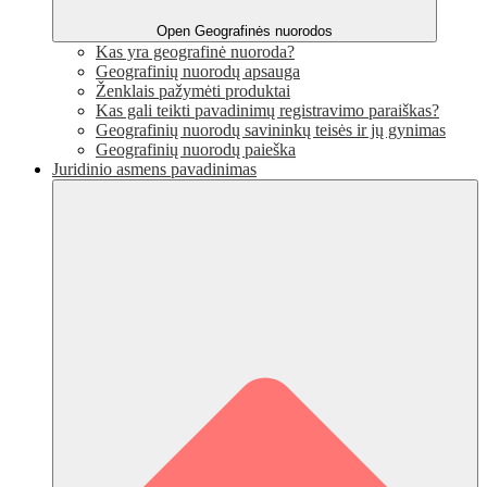
Open Geografinės nuorodos
Kas yra geografinė nuoroda?
Geografinių nuorodų apsauga
Ženklais pažymėti produktai
Kas gali teikti pavadinimų registravimo paraiškas?
Geografinių nuorodų savininkų teisės ir jų gynimas
Geografinių nuorodų paieška
Juridinio asmens pavadinimas