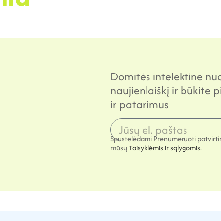
Domitės intelektine n
naujienlaiškį ir būkite 
ir patarimus
Spustelėdami Prenumeruoti patvirti
mūsų
Taisyklėmis ir sąlygomis.