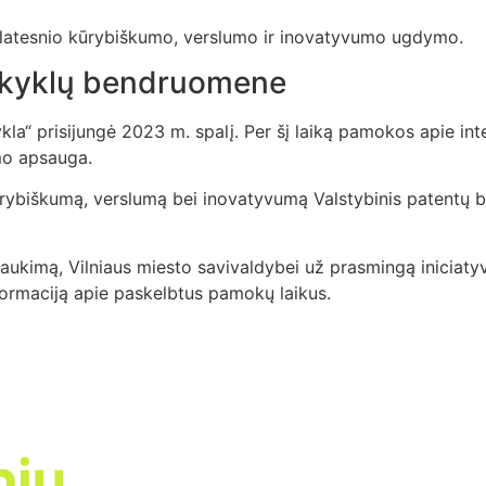
e platesnio kūrybiškumo, verslumo ir inovatyvumo ugdymo.
mokyklų bendruomene
kykla“ prisijungė 2023 m. spalį. Per šį laiką pamokos apie 
umo apsauga.
kūrybiškumą, verslumą bei inovatyvumą Valstybinis patentų b
kimą, Vilniaus miesto savivaldybei už prasmingą iniciatyvą.
formaciją apie paskelbtus pamokų laikus.
niu