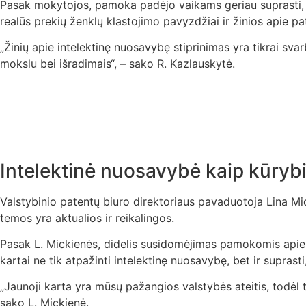
Pasak mokytojos, pamoka padėjo vaikams geriau suprasti, kas
realūs prekių ženklų klastojimo pavyzdžiai ir žinios apie pa
„Žinių apie intelektinę nuosavybę stiprinimas yra tikrai sva
mokslu bei išradimais“, – sako R. Kazlauskytė.
Intelektinė nuosavybė kaip kūry
Valstybinio patentų biuro direktoriaus pavaduotoja Lina M
temos yra aktualios ir reikalingos.
Pasak L. Mickienės, didelis susidomėjimas pamokomis apie i
kartai ne tik atpažinti intelektinę nuosavybę, bet ir suprasti
„Jaunoji karta yra mūsų pažangios valstybės ateitis, todėl t
sako L. Mickienė.