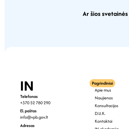
Ar šios svetainė
Pagrindiniai
Apie mus
Telefonas
Naujienos
+370 52 780 290
Konsultacijos
El. paštas
D.U.K.
info@vpb.gov.lt
Kontaktai
Adresas
IN akademija