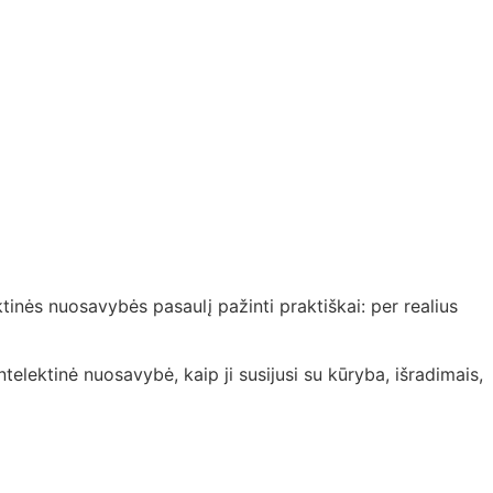
tinės nuosavybės pasaulį pažinti praktiškai: per realius
lektinė nuosavybė, kaip ji susijusi su kūryba, išradimais,