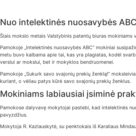
Nuo intelektinės nuosavybės ABC 
Šiais mokslo metais Valstybinis patentų biuras mokiniams v
Pamokoje „Intelektinės nuosavybės ABC“ mokiniai susipažino
metu buvo kalbama apie tai, kas yra plagiatas, kodėl svarbu 
verslui ar mokslui, bet ir mokyklos bendruomenei.
Pamokoje „Sukurk savo svajonių prekių ženklą!“ moksleiviai gi
kuriant, o vėliau patys kūrė savo svajonių prekių ženklus.
Mokiniams labiausiai įsiminė prak
Pamokose dalyvavę mokytojai pastebi, kad intelektinės nuo
pavyzdžius.
Mokytoja R. Kazlauskytė, su penktokais iš Karaliaus Minda