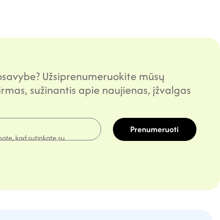
uosavybe? Užsiprenumeruokite mūsų
pirmas, sužinantis apie naujienas, įžvalgas
Prenumeruoti
nate, kad sutinkate su