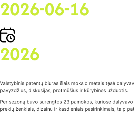
2026-06-16
2026
Valstybinis patentų biuras šiais mokslo metais tęsė dalyvavi
pavyzdžius, diskusijas, protmūšius ir kūrybines užduotis.
Per sezoną buvo surengtos 23 pamokos, kuriose dalyvavo 539
prekių ženklais, dizainu ir kasdieniais pasirinkimais, taip pa