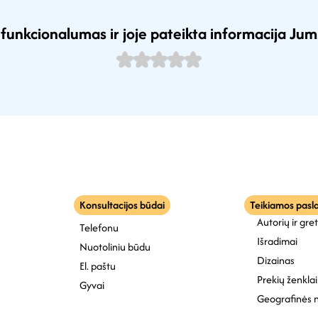
s funkcionalumas ir joje pateikta informacija Ju
Konsultacijos būdai
Teikiamos pasl
Autorių ir gre
Telefonu
Išradimai
Nuotoliniu būdu
Dizainas
El. paštu
Prekių ženklai
Gyvai
Geografinės 