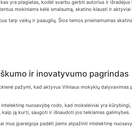
 yra plagiatas, kodėl svarbu gerbti autorius ir išradėjus be
tentus mokiniams kėlė smalsumą, skatino klausti ir aktyviai 
rbus tarp vaikų ir paauglių. Šios temos prieinamumas skatina
biškumo ir inovatyvumo pagrindas
ickienė pažymi, kad aktyvus Vilniaus mokyklų dalyvavimas 
ntelektinę nuosavybę rodo, kad moksleiviai yra kūrybingi, s
, kaip ją kurti, saugoti ir išnaudoti jos teikiamas galimybes.
ai mus įpareigoja padėti jiems atpažinti intelektinę nuosavyb