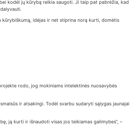
i kodėl jų kūrybą reikia saugoti. Ji taip pat pabrėžia, kad
dalyvauti.
 kūrybiškumą, idėjas ir net stiprina norą kurti, domėtis
projekte rodo, jog mokiniams intelektinės nuosavybės
malsūs ir atsakingi. Todėl svarbu sudaryti sąlygas jaunajai
ę, ją kurti ir išnaudoti visas jos teikiamas galimybes“, –