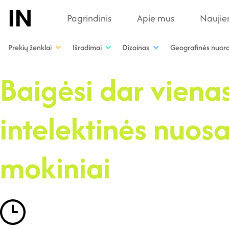
Pagrindinis
Apie mus
Naujie
Prekių ženklai
Išradimai
Dizainas
Geografinės nuor
Baigėsi dar viena
intelektinės nuo
mokiniai