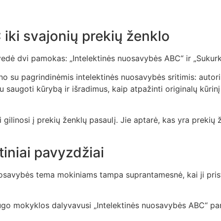
iki svajonių prekių ženklo
edė dvi pamokas: „Intelektinės nuosavybės ABC“ ir „Sukurk 
 su pagrindinėmis intelektinės nuosavybės sritimis: autorių
saugoti kūrybą ir išradimus, kaip atpažinti originalų kūrinį
linosi į prekių ženklų pasaulį. Jie aptarė, kas yra prekių že
tiniai pavyzdžiai
savybės tema mokiniams tampa suprantamesnė, kai ji prista
ugo mokyklos dalyvavusi „Intelektinės nuosavybės ABC“ pam