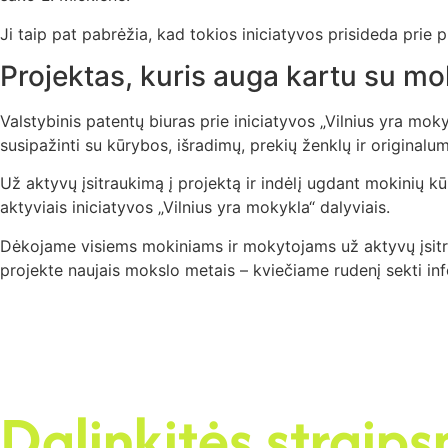
Ji taip pat pabrėžia, kad tokios iniciatyvos prisideda pri
Projektas, kuris auga kartu su 
Valstybinis patentų biuras prie iniciatyvos „Vilnius yra mo
susipažinti su kūrybos, išradimų, prekių ženklų ir original
Už aktyvų įsitraukimą į projektą ir indėlį ugdant mokinių 
aktyviais iniciatyvos „Vilnius yra mokykla“ dalyviais.
Dėkojame visiems mokiniams ir mokytojams už aktyvų įsitrau
projekte naujais mokslo metais – kviečiame rudenį sekti in
Dalinkitės straips