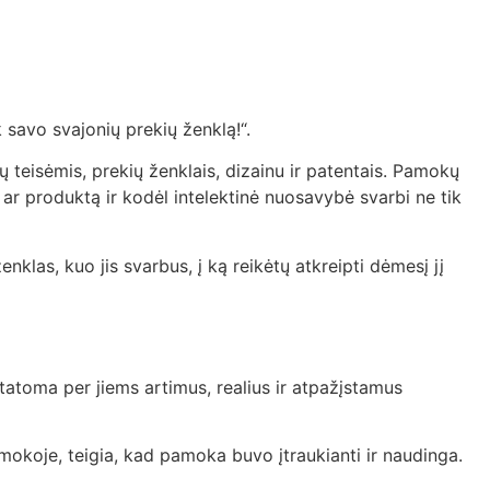
savo svajonių prekių ženklą!“.
 teisėmis, prekių ženklais, dizainu ir patentais. Pamokų
 ar produktą ir kodėl intelektinė nuosavybė svarbi ne tik
nklas, kuo jis svarbus, į ką reikėtų atkreipti dėmesį jį
toma per jiems artimus, realius ir atpažįstamus
okoje, teigia, kad pamoka buvo įtraukianti ir naudinga.