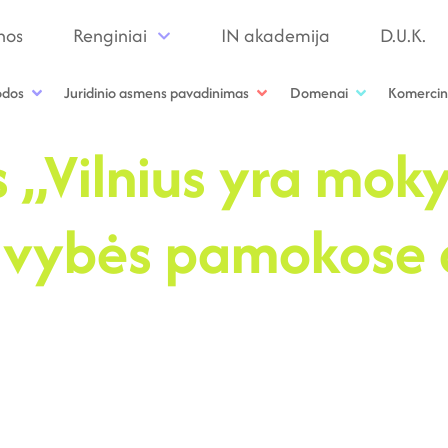
nos
Renginiai
IN akademija
D.U.K.
odos
Juridinio asmens pavadinimas
Domenai
Komercin
s „Vilnius yra mok
savybės pamokose