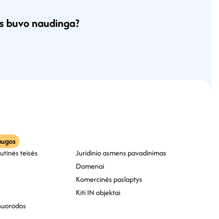
ms buvo naudinga?
augos
tutinės teisės
Juridinio asmens pavadinimas
Domenai
Komercinės paslaptys
Kiti IN objektai
nuorodos