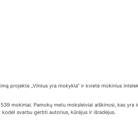
mą projekte „Vilnius yra mokykla“ ir kvietė mokinius intelek
 mokiniai. Pamokų metu moksleiviai aiškinosi, kas yra inte
t kodėl svarbu gerbti autorius, kūrėjus ir išradėjus.