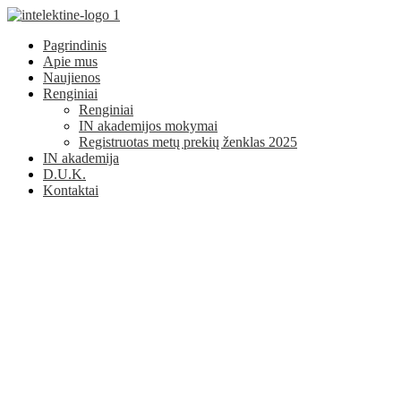
Pagrindinis
Apie mus
Naujienos
Renginiai
Renginiai
IN akademijos mokymai
Registruotas metų prekių ženklas 2025
IN akademija
D.U.K.
Kontaktai