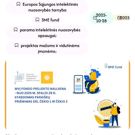
Europos Sąjungos intelektinės
nuosavybės tarnyba
2025-
2025
SME fund
10-28
parama intelektinės nuosavybės
apsaugai;
projektas mažoms ir vidutinėms
įmonėms;