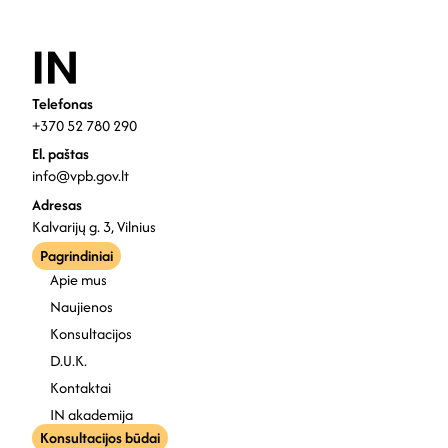
Telefonas
+370 52 780 290
El. paštas
info@vpb.gov.lt
Adresas
Kalvarijų g. 3, Vilnius
Pagrindiniai
Apie mus
Naujienos
Konsultacijos
D.U.K.
Kontaktai
IN akademija
Konsultacijos būdai