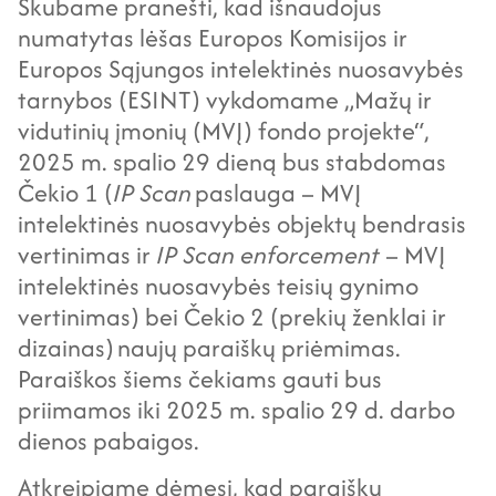
Skubame pranešti, kad išnaudojus
numatytas lėšas Europos Komisijos ir
Europos Sąjungos intelektinės nuosavybės
tarnybos (ESINT) vykdomame „Mažų ir
vidutinių įmonių (MVĮ) fondo projekte“,
2025 m. spalio 29 dieną bus stabdomas
Čekio 1 (
IP Scan
paslauga – MVĮ
intelektinės nuosavybės objektų bendrasis
vertinimas ir
IP Scan enforcement
– MVĮ
intelektinės nuosavybės teisių gynimo
vertinimas) bei Čekio 2 (prekių ženklai ir
dizainas) naujų paraiškų priėmimas.
Paraiškos šiems čekiams gauti bus
priimamos iki 2025 m. spalio 29 d. darbo
dienos pabaigos.
Atkreipiame dėmesį, kad paraiškų