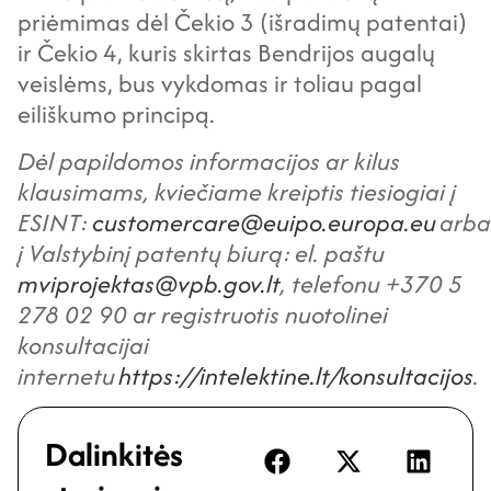
priėmimas dėl Čekio 3 (išradimų patentai)
ir Čekio 4, kuris skirtas Bendrijos augalų
veislėms, bus vykdomas ir toliau pagal
eiliškumo principą.
Dėl papildomos informacijos ar kilus
klausimams, kviečiame kreiptis tiesiogiai į
ESINT:
customercare@euipo.europa.eu
arba
į Valstybinį patentų biurą: el. paštu
mviprojektas@vpb.gov.lt
, telefonu +370 5
278 02 90 ar registruotis nuotolinei
konsultacijai
internetu
https://intelektine.lt/konsultacijos
.
Dalinkitės