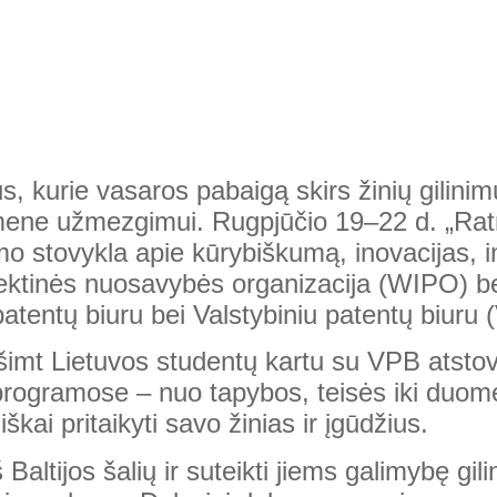
, kurie vasaros pabaigą skirs žinių gilinimu
ene užmezgimui. Rugpjūčio 19–22 d. „Ratnie
imo stovykla apie kūrybiškumą, inovacijas, i
lektinės nuosavybės organizacija (WIPO) 
patentų biuru bei Valstybiniu patentų biuru 
ešimt Lietuvos studentų kartu su VPB atsto
ų programose – nuo tapybos, teisės iki duome
škai pritaikyti savo žinias ir įgūdžius.
 Baltijos šalių ir suteikti jiems galimybę gil