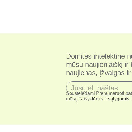
Domitės intelektine
mūsų naujienlaiškį ir
naujienas, įžvalgas i
Spustelėdami Prenumeruoti patv
mūsų
Taisyklėmis ir sąlygomis.