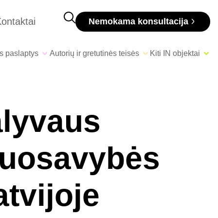
ontaktai
Nemokama konsultacija
s paslaptys
Autorių ir gretutinės teisės
Kiti IN objektai
alyvaus
 nuosavybės
tvijoje