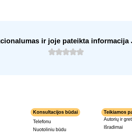
kcionalumas ir joje pateikta informaci
Konsultacijos būdai
Teikiamos p
Autorių ir gre
Telefonu
Išradimai
Nuotoliniu būdu