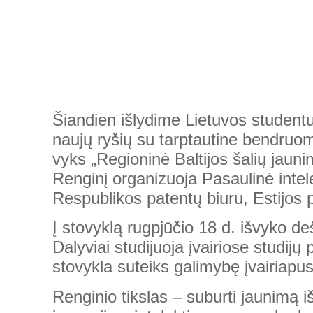
Šiandien išlydime Lietuvos studentus
naujų ryšių su tarptautine bendruom
vyks „Regioninė Baltijos šalių jaun
Renginį organizuoja Pasaulinė inte
Respublikos patentų biuru, Estijos 
Į stovyklą rugpjūčio 18 d. išvyko d
Dalyviai studijuoja įvairiose studij
stovykla suteiks galimybę įvairiapusi
Renginio tikslas – suburti jaunimą iš