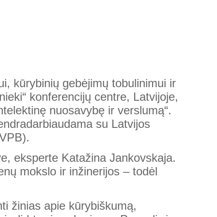
i, kūrybinių gebėjimų tobulinimui ir
ki“ konferencijų centre, Latvijoje,
ntelektinę nuosavybę ir verslumą“.
bendradarbiaudama su Latvijos
(VPB).
ve, eksperte Katažina Jankovskaja.
nų mokslo ir inžinerijos – todėl
inti žinias apie kūrybiškumą,