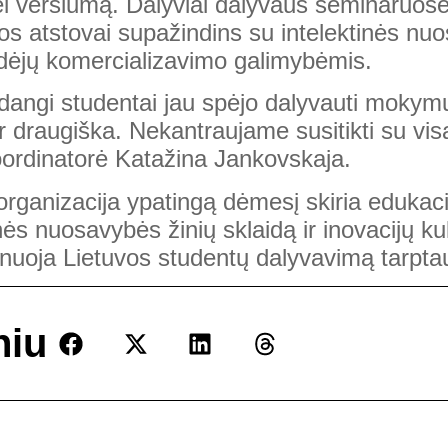
ei verslumą. Dalyviai dalyvaus seminaruose
os atstovai supažindins su intelektinės nu
dėjų komercializavimo galimybėmis.
dangi studentai jau spėjo dalyvauti mokymuo
ir draugiška. Nekantraujame susitikti su visa
oordinatorė Katažina Jankovskaja.
ganizacija ypatingą dėmesį skiria edukacija
inės nuosavybės žinių sklaidą ir inovacijų ku
nuoja Lietuvos studentų dalyvavimą tarptau
niu