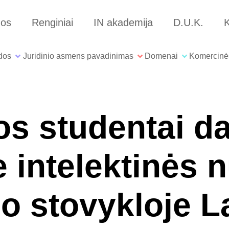
nos
Renginiai
IN akademija
D.U.K.
K
dos
Juridinio asmens pavadinimas
Domenai
Komercinė
os studentai d
e intelektinės
o stovykloje La