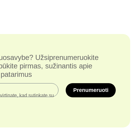
 nuosavybe? Užsiprenumeruokite
 būkite pirmas, sužinantis apie
r patarimus
Prenumeruoti
irtinate, kad sutinkate su