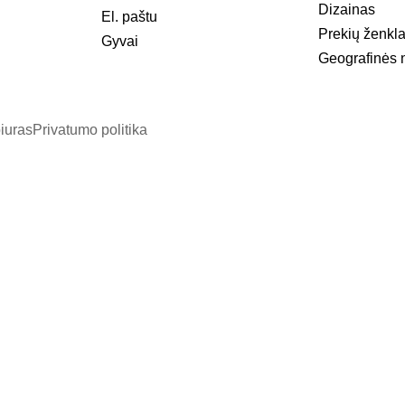
Dizainas
El. paštu
Prekių ženkla
Gyvai
Geografinės 
iuras
Privatumo politika