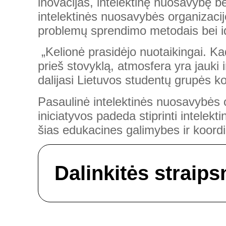
inovacijas, intelektinę nuosavybę b
intelektinės nuosavybės organizacij
problemų sprendimo metodais bei i
„Kelionė prasidėjo nuotaikingai. Ka
prieš stovyklą, atmosfera yra jauki 
dalijasi Lietuvos studentų grupės k
Pasaulinė intelektinės nuosavybės or
iniciatyvos padeda stiprinti intelekt
šias edukacines galimybes ir koordi
Dalinkitės straips