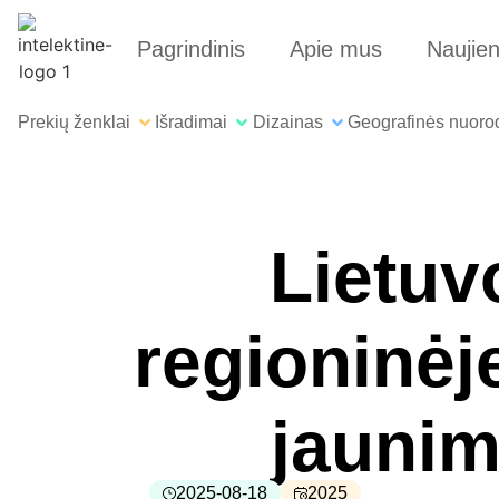
Pagrindinis
Apie mus
Naujie
Prekių ženklai
Išradimai
Dizainas
Geografinės nuoro
Lietuv
regioninėj
jaunim
2025-08-18
2025