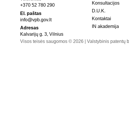
Konsultacijos
+370 52 780 290
D.U.K.
El. paštas
Kontaktai
info@vpb.gov.lt
IN akademija
Adresas
Kalvarijų g. 3, Vilnius
Visos teisės saugomos © 2026 | Valstybinis patentų b