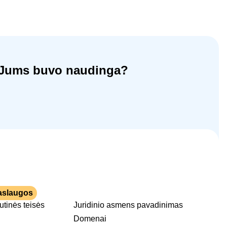
ja Jums buvo naudinga?
aslaugos
tutinės teisės
Juridinio asmens pavadinimas
Domenai