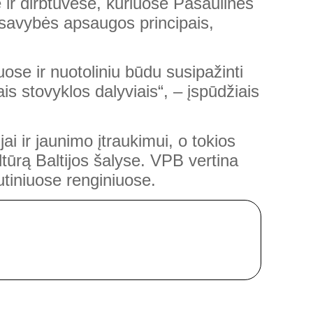
 ir dirbtuvėse, kuriuose Pasaulinės
osavybės apsaugos principais,
se ir nuotoliniu būdu susipažinti
is stovyklos dalyviais“, – įspūdžiais
i ir jaunimo įtraukimui, o tokios
ltūrą Baltijos šalyse. VPB vertina
tiniuose renginiuose.