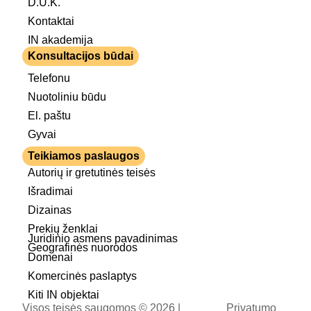
D.U.K.
Kontaktai
IN akademija
Konsultacijos būdai
Telefonu
Nuotoliniu būdu
El. paštu
Gyvai
Teikiamos paslaugos
Autorių ir gretutinės teisės
Išradimai
Dizainas
Prekių ženklai
Juridinio asmens pavadinimas
Geografinės nuorodos
Domenai
Komercinės paslaptys
Kiti IN objektai
Visos teisės saugomos © 2026 |
Privatumo