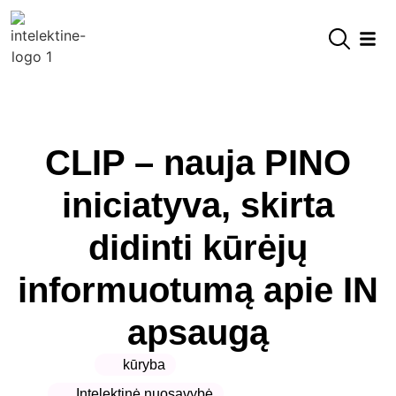
CLIP – nauja PINO
iniciatyva, skirta
didinti kūrėjų
informuotumą apie IN
apsaugą
kūryba
Intelektinė nuosavybė