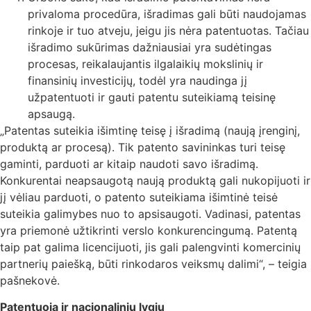
privaloma procedūra, išradimas gali būti naudojamas
rinkoje ir tuo atveju, jeigu jis nėra patentuotas. Tačiau
išradimo sukūrimas dažniausiai yra sudėtingas
procesas, reikalaujantis ilgalaikių mokslinių ir
finansinių investicijų, todėl yra naudinga jį
užpatentuoti ir gauti patentu suteikiamą teisinę
apsaugą.
„Patentas suteikia išimtinę teisę į išradimą (naują įrenginį,
produktą ar procesą). Tik patento savininkas turi teisę
gaminti, parduoti ar kitaip naudoti savo išradimą.
Konkurentai neapsaugotą naują produktą gali nukopijuoti ir
jį vėliau parduoti, o patento suteikiama išimtinė teisė
suteikia galimybes nuo to apsisaugoti. Vadinasi, patentas
yra priemonė užtikrinti verslo konkurencingumą. Patentą
taip pat galima licencijuoti, jis gali palengvinti komercinių
partnerių paiešką, būti rinkodaros veiksmų dalimi“, – teigia
pašnekovė.
Patentuoja ir nacionaliniu lygiu