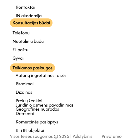
Kontaktai
IN akademija
Konsultacijos būdai
Telefonu
Nuotoliniu būdu
El. paštu
Gyvai
Teikiamos paslaugos
Autorių ir gretutinės teisės
Išradimai
Dizainas
Prekių ženklai
Juridinio asmens pavadinimas
Geografinės nuorodos
Domenai
Komercinės paslaptys
Kiti IN objektai
Visos teisės saugomos © 2026 | Valstybinis
Privatumo