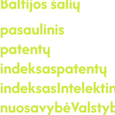
Baltijos šalių
pasaulinis
patentų
indeksas
patentų
indeksas
Intelekti
nuosavybė
Valstyb