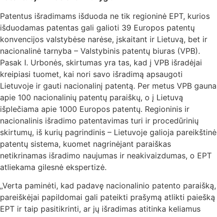
Patentus išradimams išduoda ne tik regioninė EPT, kurios
išduodamas patentas gali galioti 39 Europos patentų
konvencijos valstybėse narėse, įskaitant ir Lietuvą, bet ir
nacionalinė tarnyba – Valstybinis patentų biuras (VPB).
Pasak I. Urbonės, skirtumas yra tas, kad į VPB išradėjai
kreipiasi tuomet, kai nori savo išradimą apsaugoti
Lietuvoje ir gauti nacionalinį patentą. Per metus VPB gauna
apie 100 nacionalinių patentų paraiškų, o į Lietuvą
išplečiama apie 1000 Europos patentų. Regioninis ir
nacionalinis išradimo patentavimas turi ir procedūrinių
skirtumų, iš kurių pagrindinis – Lietuvoje galioja pareikštinė
patentų sistema, kuomet nagrinėjant paraiškas
netikrinamas išradimo naujumas ir neakivaizdumas, o EPT
atliekama gilesnė ekspertizė.
„Verta paminėti, kad padavę nacionalinio patento paraišką,
pareiškėjai papildomai gali pateikti prašymą atlikti paiešką
EPT ir taip pasitikrinti, ar jų išradimas atitinka keliamus