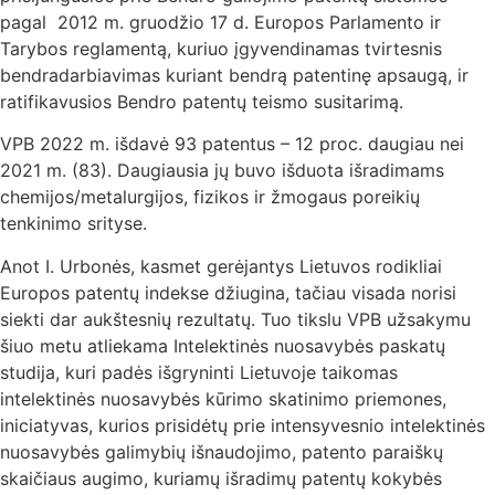
pagal 2012 m. gruodžio 17 d. Europos Parlamento ir
Tarybos reglamentą, kuriuo įgyvendinamas tvirtesnis
bendradarbiavimas kuriant bendrą patentinę apsaugą, ir
ratifikavusios Bendro patentų teismo susitarimą.
VPB 2022 m. išdavė 93 patentus – 12 proc. daugiau nei
2021 m. (83). Daugiausia jų buvo išduota išradimams
chemijos/metalurgijos, fizikos ir žmogaus poreikių
tenkinimo srityse.
Anot I. Urbonės, kasmet gerėjantys Lietuvos rodikliai
Europos patentų indekse džiugina, tačiau visada norisi
siekti dar aukštesnių rezultatų. Tuo tikslu VPB užsakymu
šiuo metu atliekama Intelektinės nuosavybės paskatų
studija, kuri padės išgryninti Lietuvoje taikomas
intelektinės nuosavybės kūrimo skatinimo priemones,
iniciatyvas, kurios prisidėtų prie intensyvesnio intelektinės
nuosavybės galimybių išnaudojimo, patento paraiškų
skaičiaus augimo, kuriamų išradimų patentų kokybės