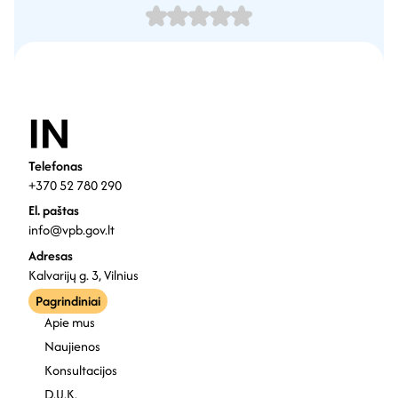
Telefonas
+370 52 780 290
El. paštas
info@vpb.gov.lt
Adresas
Kalvarijų g. 3, Vilnius
Pagrindiniai
Apie mus
Naujienos
Konsultacijos
D.U.K.