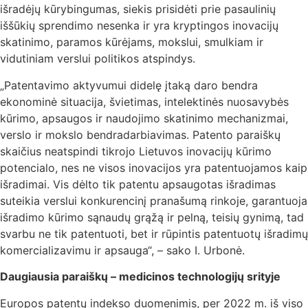
išradėjų kūrybingumas, siekis prisidėti prie pasaulinių
iššūkių sprendimo nesenka ir yra kryptingos inovacijų
skatinimo, paramos kūrėjams, mokslui, smulkiam ir
vidutiniam verslui politikos atspindys.
„Patentavimo aktyvumui didelę įtaką daro bendra
ekonominė situacija, švietimas, intelektinės nuosavybės
kūrimo, apsaugos ir naudojimo skatinimo mechanizmai,
verslo ir mokslo bendradarbiavimas. Patento paraiškų
skaičius neatspindi tikrojo Lietuvos inovacijų kūrimo
potencialo, nes ne visos inovacijos yra patentuojamos kaip
išradimai. Vis dėlto tik patentu apsaugotas išradimas
suteikia verslui konkurencinį pranašumą rinkoje, garantuoja
išradimo kūrimo sąnaudų grąžą ir pelną, teisių gynimą, tad
svarbu ne tik patentuoti, bet ir rūpintis patentuotų išradimų
komercializavimu ir apsauga“, – sako I. Urbonė.
Daugiausia paraiškų – medicinos technologijų srityje
Europos patentų indekso duomenimis, per 2022 m. iš viso