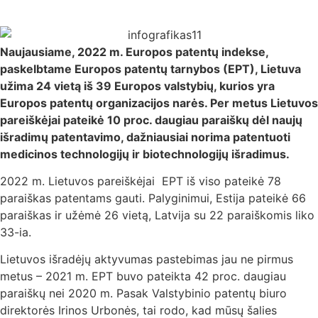
Naujausiame, 2022 m. Europos patentų indekse,
paskelbtame Europos patentų tarnybos (EPT), Lietuva
užima 24 vietą iš 39 Europos valstybių, kurios yra
Europos patentų organizacijos narės. Per metus Lietuvos
pareiškėjai pateikė 10 proc. daugiau paraiškų dėl naujų
išradimų patentavimo, dažniausiai norima patentuoti
medicinos technologijų ir biotechnologijų išradimus.
2022 m. Lietuvos pareiškėjai EPT iš viso pateikė 78
paraiškas patentams gauti. Palyginimui, Estija pateikė 66
paraiškas ir užėmė 26 vietą, Latvija su 22 paraiškomis liko
33-ia.
Lietuvos išradėjų aktyvumas pastebimas jau ne pirmus
metus – 2021 m. EPT buvo pateikta 42 proc. daugiau
paraiškų nei 2020 m. Pasak Valstybinio patentų biuro
direktorės Irinos Urbonės, tai rodo, kad mūsų šalies