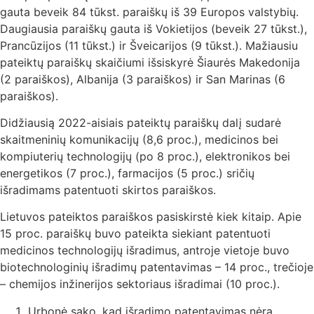
gauta beveik 84 tūkst. paraiškų iš 39 Europos valstybių.
Daugiausia paraiškų gauta iš Vokietijos (beveik 27 tūkst.),
Prancūzijos (11 tūkst.) ir Šveicarijos (9 tūkst.). Mažiausiu
pateiktų paraiškų skaičiumi išsiskyrė Šiaurės Makedonija
(2 paraiškos), Albanija (3 paraiškos) ir San Marinas (6
paraiškos).
Didžiausią 2022-aisiais pateiktų paraiškų dalį sudarė
skaitmeninių komunikacijų (8,6 proc.), medicinos bei
kompiuterių technologijų (po 8 proc.), elektronikos bei
energetikos (7 proc.), farmacijos (5 proc.) sričių
išradimams patentuoti skirtos paraiškos.
Lietuvos pateiktos paraiškos pasiskirstė kiek kitaip. Apie
15 proc. paraiškų buvo pateikta siekiant patentuoti
medicinos technologijų išradimus, antroje vietoje buvo
biotechnologinių išradimų patentavimas – 14 proc., trečioje
– chemijos inžinerijos sektoriaus išradimai (10 proc.).
Urbonė sako, kad išradimo patentavimas nėra