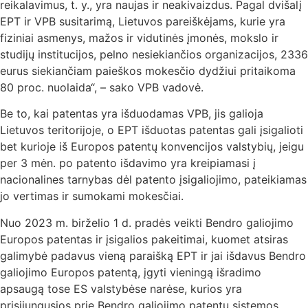
reikalavimus, t. y., yra naujas ir neakivaizdus. Pagal dvišalį
EPT ir VPB susitarimą, Lietuvos pareiškėjams, kurie yra
fiziniai asmenys, mažos ir vidutinės įmonės, mokslo ir
studijų institucijos, pelno nesiekiančios organizacijos, 2336
eurus siekiančiam paieškos mokesčio dydžiui pritaikoma
80 proc. nuolaida“, – sako VPB vadovė.
Be to, kai patentas yra išduodamas VPB, jis galioja
Lietuvos teritorijoje, o EPT išduotas patentas gali įsigalioti
bet kurioje iš Europos patentų konvencijos valstybių, jeigu
per 3 mėn. po patento išdavimo yra kreipiamasi į
nacionalines tarnybas dėl patento įsigaliojimo, pateikiamas
jo vertimas ir sumokami mokesčiai.
Nuo 2023 m. birželio 1 d. pradės veikti Bendro galiojimo
Europos patentas ir įsigalios pakeitimai, kuomet atsiras
galimybė padavus vieną paraišką EPT ir jai išdavus Bendro
galiojimo Europos patentą, įgyti vieningą išradimo
apsaugą tose ES valstybėse narėse, kurios yra
prisijungusios prie Bendro galiojimo patentų sistemos