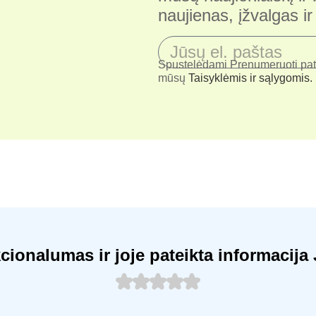
naujienas, įžvalgas i
Spustelėdami Prenumeruoti patv
mūsų
Taisyklėmis ir sąlygomis.
kcionalumas ir joje pateikta informaci