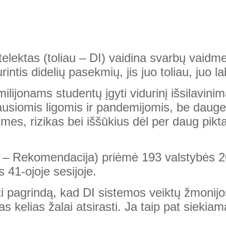
ntelektas (toliau – DI) vaidina svarbų vaid
intis didelių pasekmių, jis juo toliau, juo
 milijonams studentų įgyti vidurinį išsilavin
riausiomis ligomis ir pandemijomis, be daug
ekmes, rizikas bei iššūkius dėl per daug pik
u – Rekomendacija) priėmė 193 valstybės 2
41-ojoje sesijoje.
 pagrindą, kad DI sistemos veiktų žmonijo
s kelias žalai atsirasti. Ja taip pat siekiam