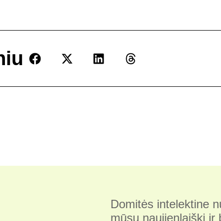
niu
Domitės intelektine
mūsų naujienlaiškį ir