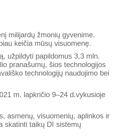
menį milijardų žmonių gyvenime.
 labiau keičia mūsų visuomenę.
imą, užpildyti papildomus 3,3 mln.
elio pranašumų, šios technologijos
tavališko technologijų naudojimo bei
021 m. lapkričio 9–24 d.vykusioje
s, asmenų, visuomenių, aplinkos ir
a skatinti taikų DI sistemų