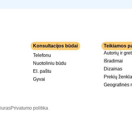
Konsultacijos būdai
Teikiamos p
Autorių ir gre
Telefonu
Išradimai
Nuotoliniu būdu
Dizainas
El. paštu
Prekių ženkla
Gyvai
Geografinės 
iuras
Privatumo politika