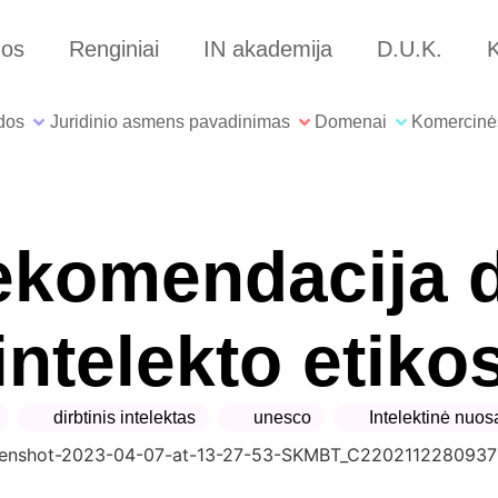
nos
Renginiai
IN akademija
D.U.K.
K
dos
Juridinio asmens pavadinimas
Domenai
Komercinė
omendacija dė
intelekto etiko
dirbtinis intelektas
unesco
Intelektinė nuo