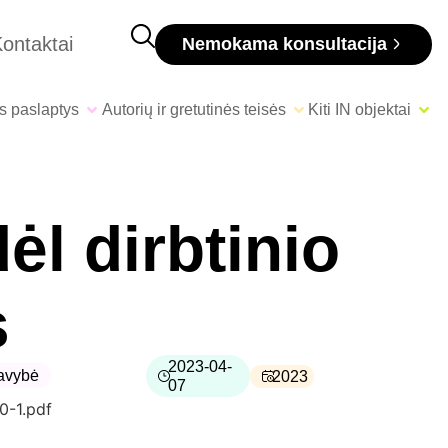
ontaktai
Nemokama konsultacija
s paslaptys
Autorių ir gretutinės teisės
Kiti IN objektai
l dirbtinio
s
2023-04-
savybė
2023
07