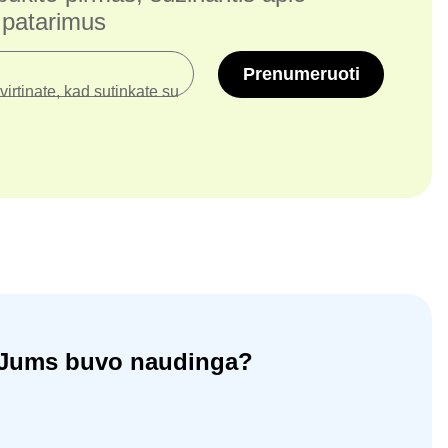
r patarimus
Prenumeruoti
irtinate, kad sutinkate su
ja Jums buvo naudinga?