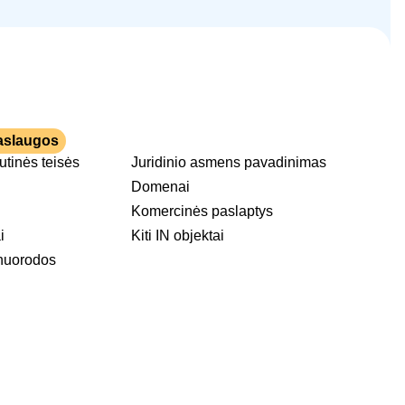
aslaugos
tutinės teisės
Juridinio asmens pavadinimas
Domenai
Komercinės paslaptys
i
Kiti IN objektai
nuorodos