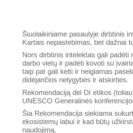
Šiuolaikiniame pasaulyje dirbtinis i
Kartais nepastebimas, bet dažnai tur
Nors dirbtinis intelektas gali padėti
darbo vietų ir padėti kovoti su įvai
taip pat gali kelti ir neigiamas pas
didėjančios nelygybės ir atskirties.
Rekomendaciją dėl DI etikos (tolia
UNESCO Generalinės konferencijos 
Šia Rekomendacija siekiama sukurti
ekosistemų labui ir kad būtų užkirsta
naudojimą.