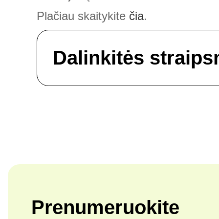
Plačiau skaitykite
čia
.
Dalinkitės straips
Prenumeruokite