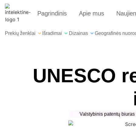
Pagrindinis
Apie mus
Naujie
Prekių ženklai
Išradimai
Dizainas
Geografinės nuoro
UNESCO rek
Valstybinis patentų biuras