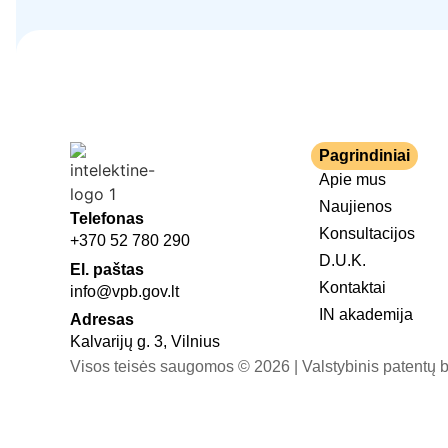
Pagrindiniai
Apie mus
Naujienos
Telefonas
Konsultacijos
+370 52 780 290
D.U.K.
El. paštas
Kontaktai
info@vpb.gov.lt
IN akademija
Adresas
Kalvarijų g. 3, Vilnius
Visos teisės saugomos © 2026 | Valstybinis patentų b