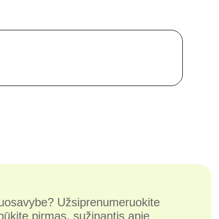
 nuosavybe? Užsiprenumeruokite
 būkite pirmas, sužinantis apie